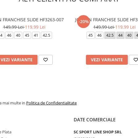
 FRANCHISE SLIDE HF3263-007
JORDAN FRANCHISE SLIDE HF3
-20%
149,99 Lei
119,99 Lei
149,99 Lei
119,99 Lei
44
46
40
45
41
42.5
45
46
42.5
44
40
VEZI VARIANTE
VEZI VARIANTE
la mai multe in
Politica de Confidentialitate
DATE COMERCIALE
 Plata
SC SPORT LINE SHOP SRL