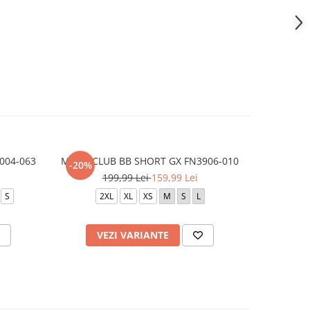
004-063
M N K CLUB BB SHORT GX FN3906-010
M J JD A
-20%
-30%
199,99 Lei
159,99 Lei
1
S
2XL
XL
XS
M
S
L
L
VEZI VARIANTE
V