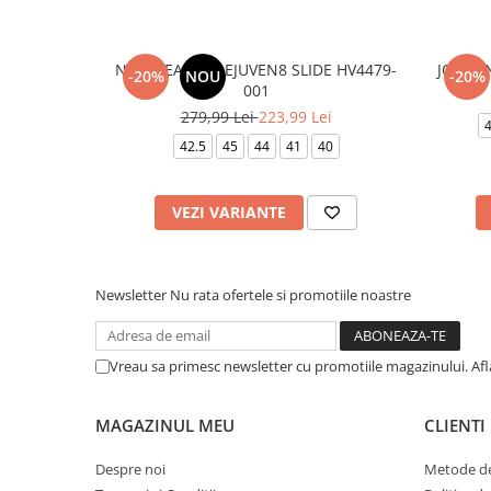
NIKE REACTX REJUVEN8 SLIDE HV4479-
JORDAN
-20%
NOU
-20%
001
279,99 Lei
223,99 Lei
42.5
45
44
41
40
VEZI VARIANTE
Newsletter
Nu rata ofertele si promotiile noastre
Vreau sa primesc newsletter cu promotiile magazinului. Af
MAGAZINUL MEU
CLIENTI
Despre noi
Metode de