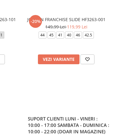
263-101
JORDAN FRANCHISE SLIDE HF3263-001
NIKE OFFC
-20%
-20%
149,99 Lei
119,99 Lei
2
41
44
45
41
40
46
42.5
42.5
VEZI VARIANTE
V
SUPORT CLIENTI
LUNI - VINERI :
10:00 - 17:00 SAMBATA - DUMINICA :
10:00 - 22:00 (DOAR IN MAGAZINE)