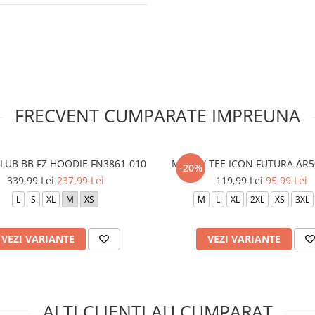
FRECVENT CUMPARATE IMPREUNA
LUB BB FZ HOODIE FN3861-010
M NSW TEE ICON FUTURA AR5
-20%
339,99 Lei
237,99 Lei
119,99 Lei
95,99 Lei
L
S
XL
M
XS
M
L
XL
2XL
XS
3XL
VEZI VARIANTE
VEZI VARIANTE
ALTI CLIENTI AU CUMPARAT