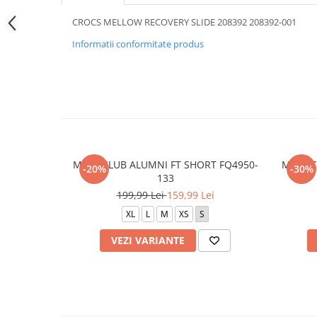
CROCS MELLOW RECOVERY SLIDE 208392 208392-001
Informatii conformitate produs
M NK CLUB ALUMNI FT SHORT FQ4950-
M NK C
-20%
-30%
133
199,99 Lei
159,99 Lei
XL
L
M
XS
S
VEZI VARIANTE