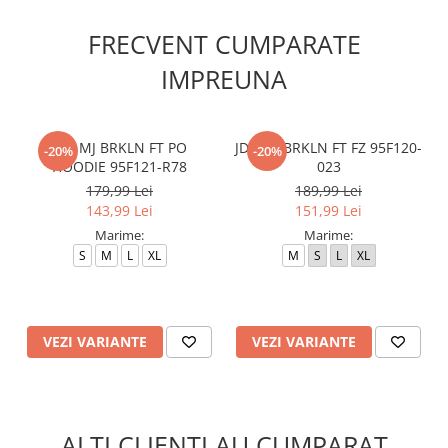
FRECVENT CUMPARATE
IMPREUNA
JDB MJ BRKLN FT PO
JDB MJ BRKLN FT FZ 95F120-
-20%
-20%
HOODIE 95F121-R78
023
179,99 Lei
189,99 Lei
143,99 Lei
151,99 Lei
Marime:
Marime:
S
M
L
XL
M
S
L
XL
VEZI VARIANTE
VEZI VARIANTE
ALTI CLIENTI AU CUMPARAT