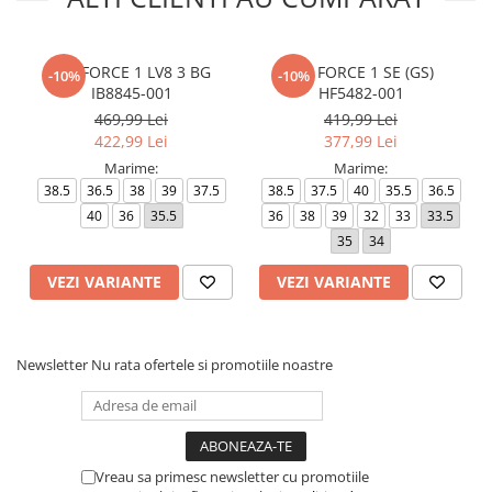
AIR FORCE 1 LV8 3 BG
AIR FORCE 1 SE (GS)
-10%
-10%
IB8845-001
HF5482-001
469,99 Lei
419,99 Lei
422,99 Lei
377,99 Lei
Marime:
Marime:
38.5
36.5
38
39
37.5
38.5
37.5
40
35.5
36.5
40
36
35.5
36
38
39
32
33
33.5
35
34
VEZI VARIANTE
VEZI VARIANTE
Newsletter
Nu rata ofertele si promotiile noastre
Vreau sa primesc newsletter cu promotiile