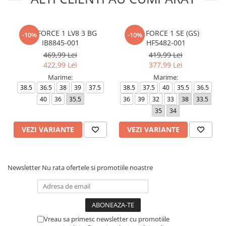
AIR FORCE 1 LV8 3 BG
AIR FORCE 1 SE (GS)
-10%
-10%
IB8845-001
HF5482-001
469,99 Lei
419,99 Lei
422,99 Lei
377,99 Lei
Marime:
Marime:
38.5
36.5
38
39
37.5
38.5
37.5
40
35.5
36.5
40
36
35.5
36
39
32
33
38
33.5
35
34
VEZI VARIANTE
VEZI VARIANTE
Newsletter
Nu rata ofertele si promotiile noastre
Vreau sa primesc newsletter cu promotiile