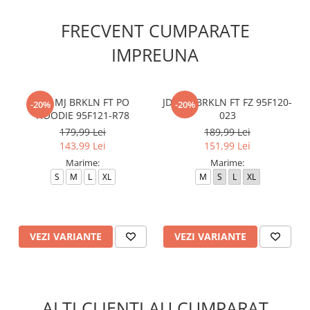
FRECVENT CUMPARATE
IMPREUNA
JDB MJ BRKLN FT PO
JDB MJ BRKLN FT FZ 95F120-
-20%
-20%
HOODIE 95F121-R78
023
179,99 Lei
189,99 Lei
143,99 Lei
151,99 Lei
Marime:
Marime:
S
M
L
XL
M
S
L
XL
VEZI VARIANTE
VEZI VARIANTE
ALTI CLIENTI AU CUMPARAT