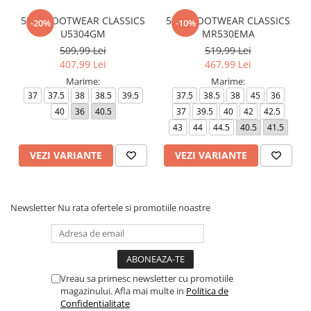
530 - FOOTWEAR CLASSICS
530 - FOOTWEAR CLASSICS
-20%
-10%
U5304GM
MR530EMA
509,99 Lei
519,99 Lei
407,99 Lei
467,99 Lei
Marime:
Marime:
37
37.5
38
38.5
39.5
37.5
38.5
38
45
36
40
36
40.5
37
39.5
40
42
42.5
43
44
44.5
40.5
41.5
VEZI VARIANTE
VEZI VARIANTE
Newsletter
Nu rata ofertele si promotiile noastre
Vreau sa primesc newsletter cu promotiile
magazinului. Afla mai multe in
Politica de
Confidentialitate