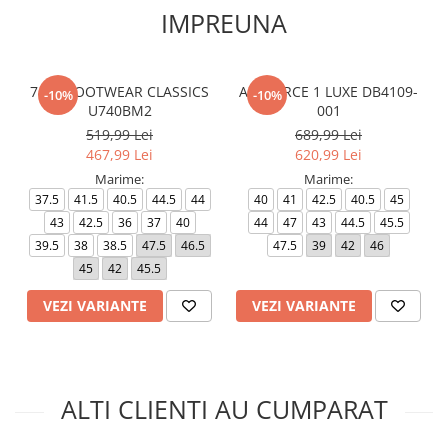
IMPREUNA
740 - FOOTWEAR CLASSICS
AIR FORCE 1 LUXE DB4109-
-10%
-10%
U740BM2
001
519,99 Lei
689,99 Lei
467,99 Lei
620,99 Lei
Marime:
Marime:
37.5
41.5
40.5
44.5
44
40
41
42.5
40.5
45
43
42.5
36
37
40
44
47
43
44.5
45.5
39.5
38
38.5
47.5
46.5
47.5
39
42
46
45
42
45.5
VEZI VARIANTE
VEZI VARIANTE
ALTI CLIENTI AU CUMPARAT