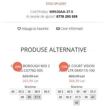
STOC EPUIZAT
Cod Produs:
MR530AA-37.5
Ai nevoie de ajutor?
0770 293 559
Adauga la Favorite
Cere informatii
PRODUSE ALTERNATIVE
COURT BOROUGH MID 2
W NIKE COURT VISION
-20%
-10%
BG CD7782-005
ALTA LTR DM0113-100
329,99 Lei
409,99 Lei
263,99 Lei
368,99 Lei
Marime:
Marime:
40
35.5
36
38.5
36.5
38.5
40.5
39
40
35.5
35
38
39
37.5
36
36.5
37.5
38
41
42