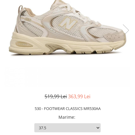
Slapi barbati
Mocasini
Sandale & Slapi copii
Pantofi sport femei
Slapi femei
519,99 Lei
363,99 Lei
530 - FOOTWEAR CLASSICS MR530AA
Marime
: