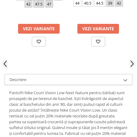
44
40.5
44.5
39
42
42
47.5
47
VEZI VARIANTE
VEZI VARIANTE
Descriere
Pantofii Nike Court Vision Low Next Nature pentru bărbați sunt
proaspeți de pe terenul de baschet. Ești îndrăgostit de aspectul
clasic al baschetului din anii '80, dar simți pulsul rapid al culturii
jocului de astăzi? Întâlnește Nike Court Vision Low. Un clasic
remixat cu cel puțin 20% materiale reciclate după greutate,
partea sa superioară crocantă și suprapunerile cusute păstrează
sufletul stilului original. Gulerul moale și tăiat jos îl mențin elegant
și confortabil pentru lumea ta. Fabricat cu cel puțin 20% material