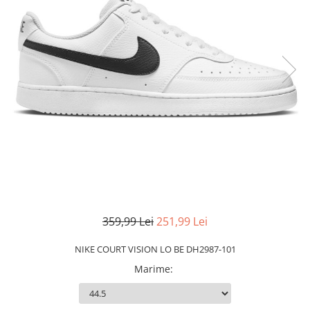
Slapi barbati
Mocasini
Sandale & Slapi copii
Pantofi sport femei
Slapi femei
359,99 Lei
251,99 Lei
NIKE COURT VISION LO BE DH2987-101
Marime
: