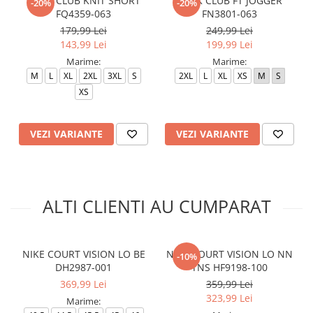
M NK CLUB KNIT SHORT
M NK CLUB FT JOGGER
-20%
-20%
FQ4359-063
FN3801-063
179,99 Lei
249,99 Lei
143,99 Lei
199,99 Lei
Marime:
Marime:
M
L
XL
2XL
3XL
S
2XL
L
XL
XS
M
S
XS
VEZI VARIANTE
VEZI VARIANTE
ALTI CLIENTI AU CUMPARAT
NIKE COURT VISION LO BE
NIKE COURT VISION LO NN
-10%
DH2987-001
TNS HF9198-100
369,99 Lei
359,99 Lei
323,99 Lei
Marime: