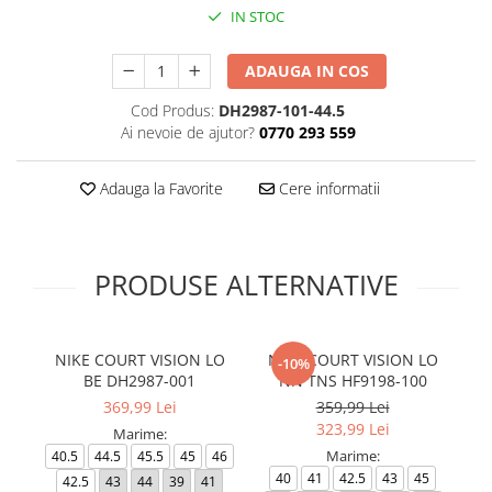
IN STOC
ADAUGA IN COS
Cod Produs:
DH2987-101-44.5
Ai nevoie de ajutor?
0770 293 559
Adauga la Favorite
Cere informatii
PRODUSE ALTERNATIVE
NIKE COURT VISION LO
NIKE COURT VISION LO
N
-10%
BE DH2987-001
NN TNS HF9198-100
369,99 Lei
359,99 Lei
323,99 Lei
Marime:
Marime:
40.5
44.5
45.5
45
46
40
41
42.5
43
45
40
42.5
43
44
39
41