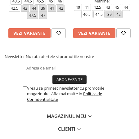
Marime:
40.5
44.5
45.5
45
46
40
41
42.5
43
45
44
42.5
43
44
39
41
42
40.5
44.5
39
42
47.5
47
VEZI VARIANTE
VEZI VARIANTE
Newsletter
Nu rata ofertele si promotiile noastre
Vreau sa primesc newsletter cu promotiile
magazinului. Afla mai multe in
Politica de
Confidentialitate
MAGAZINUL MEU
CLIENTI