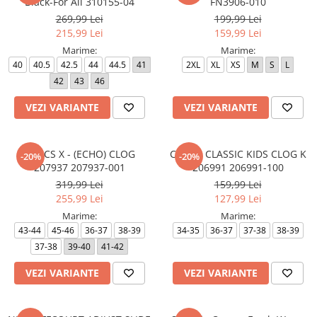
Black-For All 310155-04
FN3906-010
269,99 Lei
199,99 Lei
215,99 Lei
159,99 Lei
Marime:
Marime:
40
40.5
42.5
44
44.5
41
2XL
XL
XS
M
S
L
42
43
46
VEZI VARIANTE
VEZI VARIANTE
CROCS X - (ECHO) CLOG
CROCS CLASSIC KIDS CLOG K
-20%
-20%
207937 207937-001
206991 206991-100
319,99 Lei
159,99 Lei
255,99 Lei
127,99 Lei
Marime:
Marime:
43-44
45-46
36-37
38-39
34-35
36-37
37-38
38-39
37-38
39-40
41-42
VEZI VARIANTE
VEZI VARIANTE