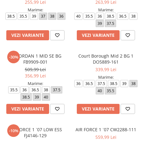
255,99 Lei
263,99 Lei
Marime:
Marime:
38.5
35.5
39
37
38
36
40
35.5
36
38.5
36.5
38
39
37.5
VEZI VARIANTE
VEZI VARIANTE
AIR JORDAN 1 MID SE BG
Court Borough Mid 2 BG 1
-30%
FB9909-001
DO5889-161
509,99 Lei
339,99 Lei
356,99 Lei
Marime:
Marime:
36
36.5
37.5
38.5
39
38
35.5
36
36.5
38
37.5
40
35.5
38.5
39
40
VEZI VARIANTE
VEZI VARIANTE
AIR FORCE 1 `07 LOW ESS
AIR FORCE 1 `07 CW2288-111
-10%
FJ4146-129
559,99 Lei