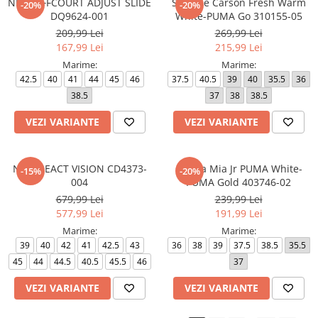
NIKE OFFCOURT ADJUST SLIDE
Softride Carson Fresh Warm
-20%
-20%
DQ9624-001
White-PUMA Go 310155-05
209,99 Lei
269,99 Lei
167,99 Lei
215,99 Lei
Marime:
Marime:
42.5
40
41
44
45
46
37.5
40.5
39
40
35.5
36
38.5
37
38
38.5
VEZI VARIANTE
VEZI VARIANTE
NIKE REACT VISION CD4373-
Carina Mia Jr PUMA White-
-15%
-20%
004
PUMA Gold 403746-02
679,99 Lei
239,99 Lei
577,99 Lei
191,99 Lei
Marime:
Marime:
39
40
42
41
42.5
43
36
38
39
37.5
38.5
35.5
45
44
44.5
40.5
45.5
46
37
VEZI VARIANTE
VEZI VARIANTE