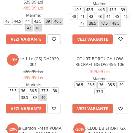
539,99 Lei
Marime:
485,99 Lei
40.5
42.5
44.5
45.5
39
Marime:
40
41
42
43
44
45
46
43
44.5
44
42.5
39
40.5
47
38.5
47.5
48.5
42
41
VEZI VARIANTE
VEZI VARIANTE
Air Force 1 Le (GS) DH2920-
COURT BOROUGH LOW
-13%
001
RECRAFT BG DV5456-106
459,99 Lei
309,99 Lei
399,99 Lei
Marime:
Marime:
36.5
38.5
36
35.5
39
35.5
36
36.5
37.5
38
37.5
38.5
39
40
VEZI VARIANTE
VEZI VARIANTE
Softride Carson Fresh PUMA
M N K CLUB BB SHORT GX
-20%
-20%