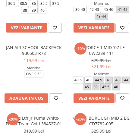
Marime:
36.5
38.5
36
35.5
37.5
39-40
42-43
45-46
41-42
38
39
40
43-44
VEZI VARIANTE
VEZI VARIANTE
JAN AIR SCHOOL BACKPACK
AIR FORCE 1 MID `07 LE
-10%
9B0503-R78
CW2289-111
119,99 Lei
579,99 Lei
521,99 Lei
Marime:
Marime:
ONE SIZE
40.5
40
44.5
41
43
44
45
39
45.5
46
ADAUGA IN COS
VEZI VARIANTE
Mayze Lth Jr Puma White-
COURT BOROUGH MID 2 BG
-20%
-20%
Puma Team Gold 384527-01
CD7782-005
319,99 Lei
329,99 Lei