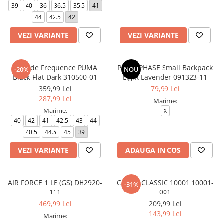
Slapi barbati
Mocasini
Sandale & Slapi copii
39
40
36
36.5
35.5
41
Pantofi sport femei
44
42.5
42
Slapi femei
VEZI VARIANTE
VEZI VARIANTE
Softride Frequence PUMA
PUMA PHASE Small Backpack
-20%
NOU
Black-Flat Dark 310500-01
Light Lavender 091323-11
359,99 Lei
79,99 Lei
287,99 Lei
Marime:
Marime:
X
40
42
41
42.5
43
44
40.5
44.5
45
39
VEZI VARIANTE
ADAUGA IN COS
AIR FORCE 1 LE (GS) DH2920-
CROCS CLASSIC 10001 10001-
-31%
111
001
469,99 Lei
209,99 Lei
143,99 Lei
Marime: