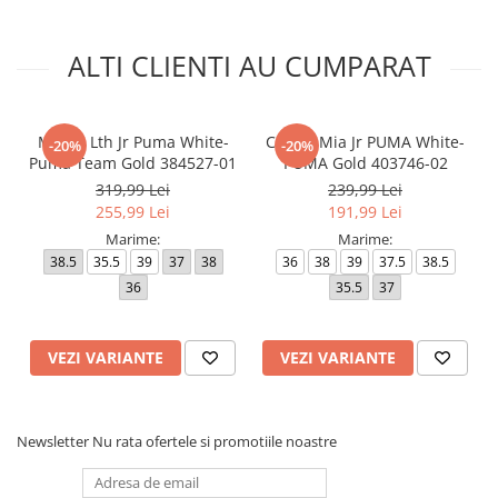
ALTI CLIENTI AU CUMPARAT
Mayze Lth Jr Puma White-
Carina Mia Jr PUMA White-
-20%
-20%
Puma Team Gold 384527-01
PUMA Gold 403746-02
319,99 Lei
239,99 Lei
255,99 Lei
191,99 Lei
Marime:
Marime:
38.5
35.5
39
37
38
36
38
39
37.5
38.5
36
35.5
37
VEZI VARIANTE
VEZI VARIANTE
Newsletter
Nu rata ofertele si promotiile noastre