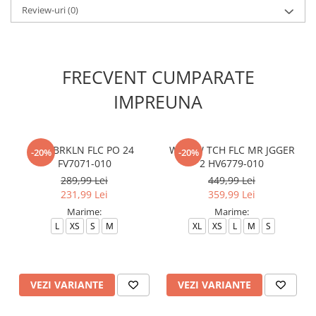
Review-uri
(0)
FRECVENT CUMPARATE
IMPREUNA
W J BRKLN FLC PO 24
W NSW TCH FLC MR JGGER
-20%
-20%
FV7071-010
2 HV6779-010
289,99 Lei
449,99 Lei
231,99 Lei
359,99 Lei
Marime:
Marime:
L
XS
S
M
XL
XS
L
M
S
VEZI VARIANTE
VEZI VARIANTE