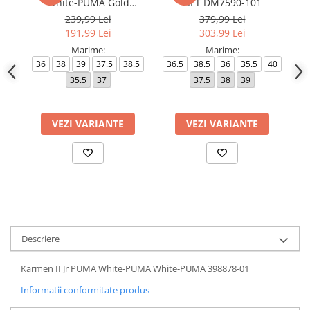
White-PUMA Gold
LIFT DM7590-101
403746-02
239,99 Lei
379,99 Lei
191,99 Lei
303,99 Lei
Marime:
Marime:
36
38
39
37.5
38.5
36.5
38.5
36
35.5
40
3
35.5
37
37.5
38
39
VEZI VARIANTE
VEZI VARIANTE
Descriere
Karmen II Jr PUMA White-PUMA White-PUMA 398878-01
Informatii conformitate produs