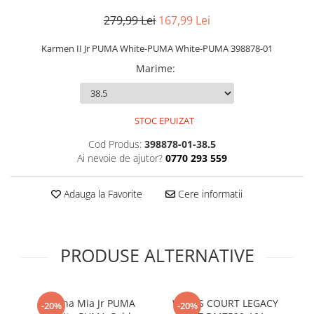
279,99 Lei
167,99 Lei
Karmen II Jr PUMA White-PUMA White-PUMA 398878-01
Marime
:
STOC EPUIZAT
Cod Produs:
398878-01-38.5
Ai nevoie de ajutor?
0770 293 559
Adauga la Favorite
Cere informatii
PRODUSE ALTERNATIVE
Carina Mia Jr PUMA
WMNS COURT LEGACY
Ka
-20%
-20%