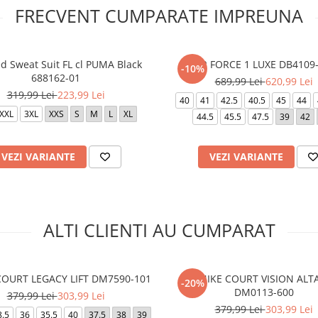
FRECVENT CUMPARATE IMPREUNA
d Sweat Suit FL cl PUMA Black
AIR FORCE 1 LUXE DB4109
-10%
688162-01
689,99 Lei
620,99 Lei
319,99 Lei
223,99 Lei
40
41
42.5
40.5
45
44
XXL
3XL
XXS
S
M
L
XL
44.5
45.5
47.5
39
42
VEZI VARIANTE
VEZI VARIANTE
ALTI CLIENTI AU CUMPARAT
OURT LEGACY LIFT DM7590-101
W NIKE COURT VISION ALT
-20%
DM0113-600
379,99 Lei
303,99 Lei
379,99 Lei
303,99 Lei
8.5
36
35.5
40
37.5
38
39