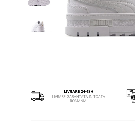
Slapi barbati
Mocasini
Sandale & Slapi copii
Pantofi sport femei
Slapi femei
LIVRARE 24-48H
LIVRARE GARANTATA IN TOATA
ROMANIA.