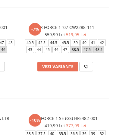
-001
AIR FORCE 1 `07 CW2288-111
COURT BO
-7%
559,99 Lei
519,95 Lei
47
43
40.5
42.5
44.5
45.5
39
40
41
42
46
43
44
45
46
47
38.5
47.5
48.5
36.5
37
VEZI VARIANTE
V
A LTR
AIR FORCE 1 SE (GS) HF5482-001
W A
-10%
-20%
419,99 Lei
377,99 Lei
5
38.5
37.5
40
35.5
36.5
36
39
32
38.5
3