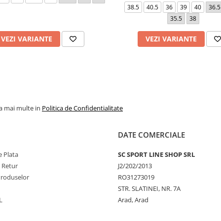
38.5
40.5
36
39
40
36.5
35.5
38
VEZI VARIANTE
VEZI VARIANTE
la mai multe in
Politica de Confidentialitate
DATE COMERCIALE
 Plata
SC SPORT LINE SHOP SRL
e Retur
J2/202/2013
Produselor
RO31273019
STR. SLATINEI, NR. 7A
L
Arad, Arad