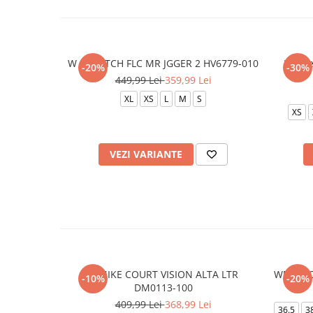
W NSW TCH FLC MR JGGER 2 HV6779-010
Hoode
-20%
-30%
449,99 Lei
359,99 Lei
XL
XS
L
M
S
XS
VEZI VARIANTE
W NIKE COURT VISION ALTA LTR
WMNS C
-10%
-20%
DM0113-100
409,99 Lei
368,99 Lei
36.5
3