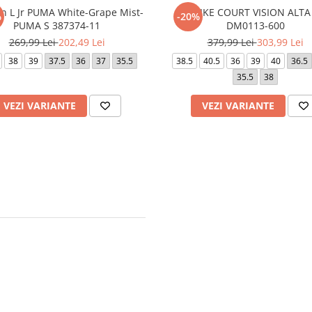
n L Jr PUMA White-Grape Mist-
W NIKE COURT VISION ALTA
%
-20%
PUMA S 387374-11
DM0113-600
269,99 Lei
202,49 Lei
379,99 Lei
303,99 Lei
38
39
37.5
36
37
35.5
38.5
40.5
36
39
40
36.5
35.5
38
VEZI VARIANTE
VEZI VARIANTE