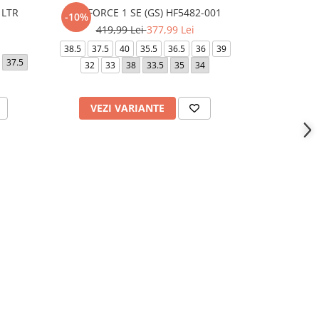
 LTR
AIR FORCE 1 SE (GS) HF5482-001
COURT BOR
-10%
419,99 Lei
377,99 Lei
38.5
37.5
40
35.5
36.5
36
39
37.5
36.5
38.
32
33
38
33.5
35
34
VEZI VARIANTE
VEZI