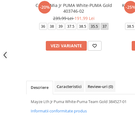
Carina Mia Jr PUMA White-PUMA Gold
Karme
-20%
-25
403746-02
239,99 Lei
191,99 Lei
36
38
39
37.5
38.5
35.5
37
38.5
VEZI VARIANTE
Caracteristici
Review-uri
(0)
Descriere
Mayze Lth Jr Puma White-Puma Team Gold 384527-01
Informatii conformitate produs