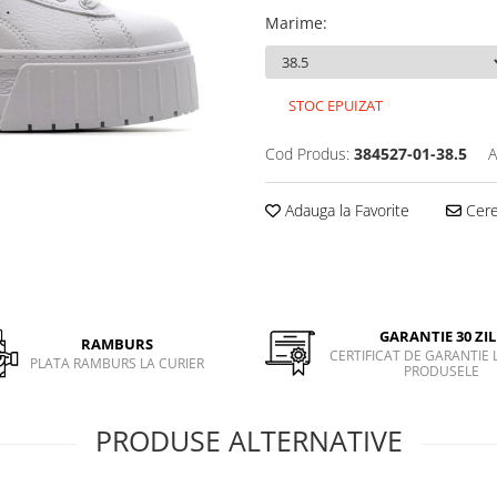
Marime
:
STOC EPUIZAT
Cod Produs:
384527-01-38.5
A
Adauga la Favorite
Cere 
GARANTIE 30 ZIL
RAMBURS
CERTIFICAT DE GARANTIE 
PLATA RAMBURS LA CURIER
PRODUSELE
PRODUSE ALTERNATIVE