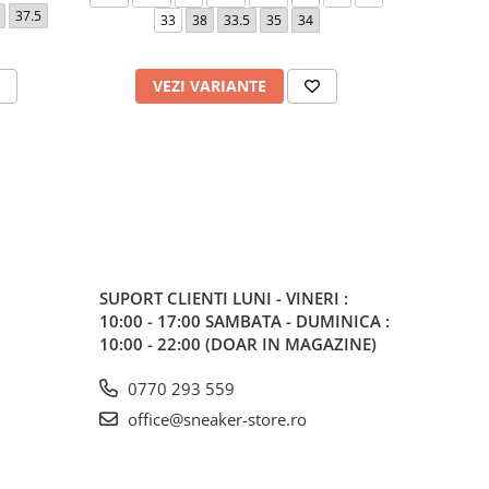
37.5
33
38
33.5
35
34
37.5
40.
VEZI VARIANTE
V
SUPORT CLIENTI
LUNI - VINERI :
10:00 - 17:00 SAMBATA - DUMINICA :
10:00 - 22:00 (DOAR IN MAGAZINE)
0770 293 559
office@sneaker-store.ro