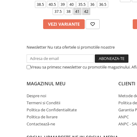
38.5
40.5
39
40
35.5
36
36.5
37.5
38
41
42
VEZI VARIANTE
Newsletter
Nu rata ofertele si promotiile noastre
Vreau sa primesc newsletter cu promotiile magazinului. Af
MAGAZINUL MEU
CLIENTI
Despre noi
Metode de
Termeni si Conditii
Politica d
Politica de Confidentialitate
Garantia 
Politica de livrare
ANPC
Contactează-ne
ANPC - SA