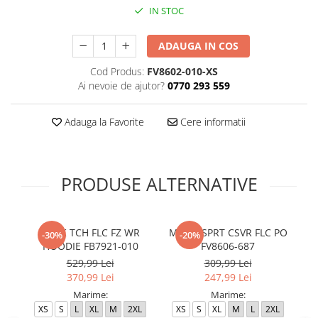
IN STOC
ADAUGA IN COS
Cod Produs:
FV8602-010-XS
Ai nevoie de ajutor?
0770 293 559
Adauga la Favorite
Cere informatii
PRODUSE ALTERNATIVE
M NK TCH FLC FZ WR
M J DF SPRT CSVR FLC PO
M
-30%
-20%
HOODIE FB7921-010
FV8606-687
529,99 Lei
309,99 Lei
370,99 Lei
247,99 Lei
Marime:
Marime:
XS
S
L
XL
M
2XL
XS
S
XL
M
L
2XL