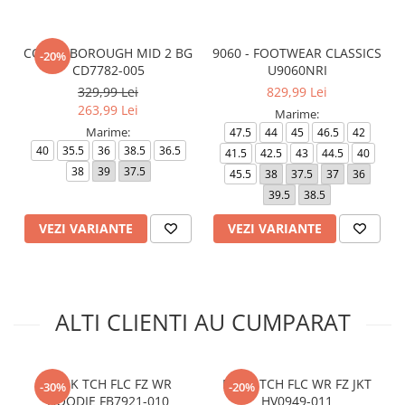
COURT BOROUGH MID 2 BG
9060 - FOOTWEAR CLASSICS
-20%
CD7782-005
U9060NRI
329,99 Lei
829,99 Lei
263,99 Lei
Marime:
Marime:
47.5
44
45
46.5
42
40
35.5
36
38.5
36.5
41.5
42.5
43
44.5
40
38
39
37.5
45.5
38
37.5
37
36
39.5
38.5
VEZI VARIANTE
VEZI VARIANTE
ALTI CLIENTI AU CUMPARAT
M NK TCH FLC FZ WR
M NK TCH FLC WR FZ JKT
-30%
-20%
HOODIE FB7921-010
HV0949-011