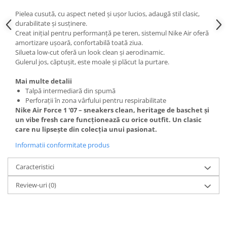
Pielea cusută, cu aspect neted și ușor lucios, adaugă stil clasic,
durabilitate și susținere.
Creat inițial pentru performanță pe teren, sistemul Nike Air oferă
amortizare ușoară, confortabilă toată ziua.
Silueta low-cut oferă un look clean și aerodinamic.
Gulerul jos, căptușit, este moale și plăcut la purtare.
Mai multe detalii
Talpă intermediară din spumă
Perforații în zona vârfului pentru respirabilitate
Nike Air Force 1 '07 – sneakers clean, heritage de baschet și
un vibe fresh care funcționează cu orice outfit. Un clasic
care nu lipsește din colecția unui pasionat.
Informatii conformitate produs
Caracteristici
Review-uri
(0)