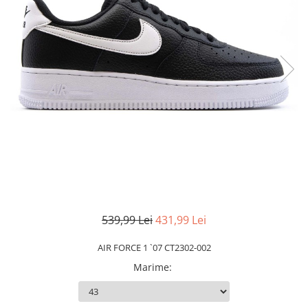
Slapi barbati
Mocasini
Sandale & Slapi copii
Pantofi sport femei
Slapi femei
539,99 Lei
431,99 Lei
AIR FORCE 1 `07 CT2302-002
Marime
: