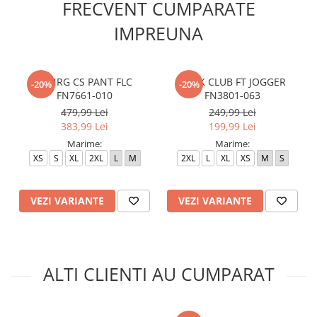
FRECVENT CUMPARATE
IMPREUNA
M NRG CS PANT FLC
M NK CLUB FT JOGGER
-20%
-20%
FN7661-010
FN3801-063
479,99 Lei
249,99 Lei
383,99 Lei
199,99 Lei
Marime:
Marime:
XS
S
XL
2XL
L
M
2XL
L
XL
XS
M
S
VEZI VARIANTE
VEZI VARIANTE
ALTI CLIENTI AU CUMPARAT