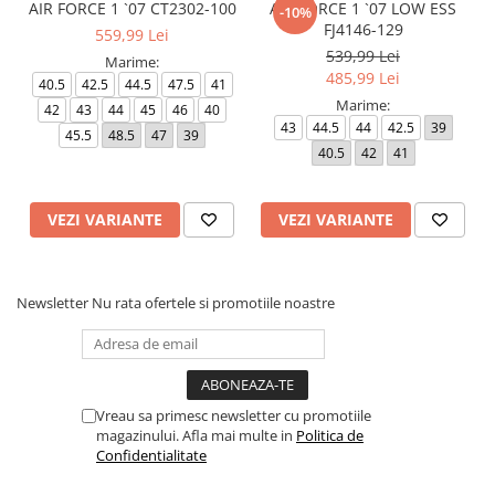
AIR FORCE 1 `07 CT2302-100
AIR FORCE 1 `07 LOW ESS
-10%
FJ4146-129
559,99 Lei
539,99 Lei
Marime:
485,99 Lei
40.5
42.5
44.5
47.5
41
Marime:
42
43
44
45
46
40
43
44.5
44
42.5
39
45.5
48.5
47
39
40.5
42
41
VEZI VARIANTE
VEZI VARIANTE
Newsletter
Nu rata ofertele si promotiile noastre
Vreau sa primesc newsletter cu promotiile
magazinului. Afla mai multe in
Politica de
Confidentialitate