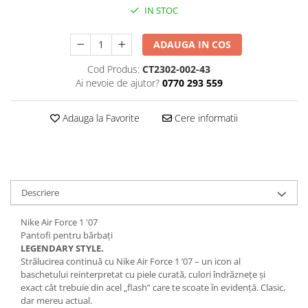
IN STOC
ADAUGA IN COS
Cod Produs:
CT2302-002-43
Ai nevoie de ajutor?
0770 293 559
Adauga la Favorite
Cere informatii
Descriere
Nike Air Force 1 '07
Pantofi pentru bărbați
LEGENDARY STYLE.
Strălucirea continuă cu Nike Air Force 1 ’07 – un icon al
baschetului reinterpretat cu piele curată, culori îndrăznețe și
exact cât trebuie din acel „flash” care te scoate în evidență. Clasic,
dar mereu actual.