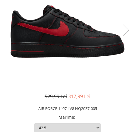
Slapi barbati
Mocasini
Sandale & Slapi copii
Pantofi sport femei
Slapi femei
529,99 Lei
317,99 Lei
AIR FORCE 1 `07 LV8 HQ2037-005
Marime
: