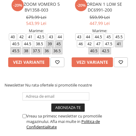
NIKE ZOOM VOMERO 5
AIR JORDAN 1 LOW SE
-20%
-20%
BV1358-003
DC6991-200
679,99 Lei
559,99 Lei
543,99 Lei
447,99 Lei
Marime:
Marime:
40
42
41
42.5
43
44
43
44
44.5
45
45.5
40.5
44.5
38.5
39
45
46
42
47
47.5
41
45.5
38
37.5
36
36.5
40.5
42.5
VEZI VARIANTE
VEZI VARIANTE
Newsletter
Nu rata ofertele si promotiile noastre
Vreau sa primesc newsletter cu promotiile
magazinului. Afla mai multe in
Politica de
Confidentialitate