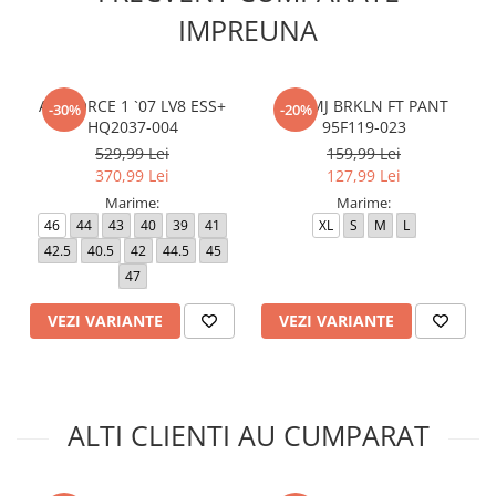
IMPREUNA
AIR FORCE 1 `07 LV8 ESS+
JDB MJ BRKLN FT PANT
-30%
-20%
HQ2037-004
95F119-023
529,99 Lei
159,99 Lei
370,99 Lei
127,99 Lei
Marime:
Marime:
46
44
43
40
39
41
XL
S
M
L
42.5
40.5
42
44.5
45
47
VEZI VARIANTE
VEZI VARIANTE
ALTI CLIENTI AU CUMPARAT