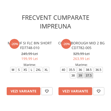
FRECVENT CUMPARATE
IMPREUNA
M NK DF SI FLC 8IN SHORT
COURT BOROUGH MID 2 BG
-20%
-20%
FD7748-010
CD7782-005
249,99 Lei
329,99 Lei
199,99 Lei
263,99 Lei
Marime:
Marime:
M
S
XS
L
2XL
XL
40
35.5
36
38.5
36.5
38
39
37.5
VEZI VARIANTE
VEZI VARIANTE