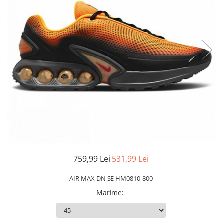
Slapi barbati
Mocasini
Sandale & Slapi copii
Pantofi sport femei
Slapi femei
759,99 Lei
531,99 Lei
AIR MAX DN SE HM0810-800
Marime
: