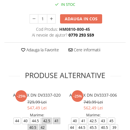
IN STOC
ADAUGA IN COS
Cod Produs:
HM0810-800-45
Ai nevoie de ajutor?
0770 293 559
Adauga la Favorite
Cere informatii
PRODUSE ALTERNATIVE
AIR MAX DN DV3337-020
AIR MAX DN DV3337-006
-25%
-25%
729,99 Lei
749,99 Lei
547,49 Lei
562,49 Lei
Marime:
Marime:
44
40
44.5
42.5
41
40
41
42.5
43
45
3
40.5
42
44
44.5
45.5
40.5
39