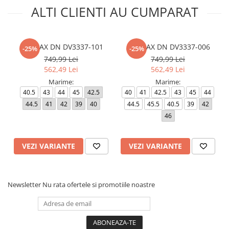
ALTI CLIENTI AU CUMPARAT
AIR MAX DN DV3337-101
AIR MAX DN DV3337-006
-25%
-25%
749,99 Lei
749,99 Lei
562,49 Lei
562,49 Lei
Marime:
Marime:
40.5
43
44
45
42.5
40
41
42.5
43
45
44
44.5
41
42
39
40
44.5
45.5
40.5
39
42
46
VEZI VARIANTE
VEZI VARIANTE
Newsletter
Nu rata ofertele si promotiile noastre