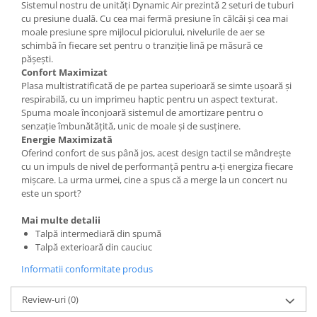
Sistemul nostru de unități Dynamic Air prezintă 2 seturi de tuburi
cu presiune duală. Cu cea mai fermă presiune în călcâi și cea mai
moale presiune spre mijlocul piciorului, nivelurile de aer se
schimbă în fiecare set pentru o tranziție lină pe măsură ce
pășești.
Confort Maximizat
Plasa multistratificată de pe partea superioară se simte ușoară și
respirabilă, cu un imprimeu haptic pentru un aspect texturat.
Spuma moale înconjoară sistemul de amortizare pentru o
senzație îmbunătățită, unic de moale și de susținere.
Energie Maximizată
Oferind confort de sus până jos, acest design tactil se mândrește
cu un impuls de nivel de performanță pentru a-ți energiza fiecare
mișcare. La urma urmei, cine a spus că a merge la un concert nu
este un sport?
Mai multe detalii
Talpă intermediară din spumă
Talpă exterioară din cauciuc
Informatii conformitate produs
Review-uri
(0)