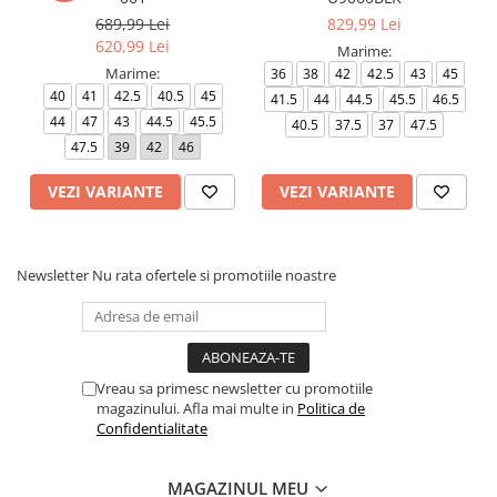
689,99 Lei
829,99 Lei
620,99 Lei
Marime:
Marime:
36
38
42
42.5
43
45
40
41
42.5
40.5
45
41.5
44
44.5
45.5
46.5
44
47
43
44.5
45.5
40.5
37.5
37
47.5
47.5
39
42
46
VEZI VARIANTE
VEZI VARIANTE
Newsletter
Nu rata ofertele si promotiile noastre
Vreau sa primesc newsletter cu promotiile
magazinului. Afla mai multe in
Politica de
Confidentialitate
MAGAZINUL MEU