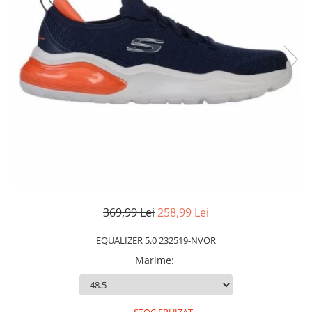
Slapi barbati
Mocasini
Sandale & Slapi copii
Pantofi sport femei
Slapi femei
369,99 Lei
258,99 Lei
EQUALIZER 5.0 232519-NVOR
Marime
: