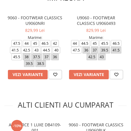
9060 - FOOTWEAR CLASSICS
U9060 - FOOTWEAR
U9060NRI
CLASSICS U9060493
829,99 Lei
829,99 Lei
Marime:
Marime:
47.5
44
45
46.5
42
44
44.5
45
45.5
46.5
41.5
42.5
43
44.5
40
47.5
36
37
39.5
41.5
45.5
38
37.5
37
36
42.5
43
39.5
38.5
VEZI VARIANTE
VEZI VARIANTE
ALTI CLIENTI AU CUMPARAT
AIR FORCE 1 LUXE DB4109-
9060 - FOOTWEAR CLASSICS
-10%
001
U9060BLK