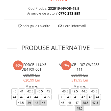
STOC EPUIZAT
Cod Produs:
232519-NVOR-48.5
Ai nevoie de ajutor?
0770 293 559
Adauga la Favorite
Cere informatii
PRODUSE ALTERNATIVE
AIR FORCE 1 LUXE
AIR FORCE 1 `07 CW2288-
-10%
-7%
DB4109-001
111
689,99 Lei
559,99 Lei
620,99 Lei
519,95 Lei
Marime:
Marime:
3
40
41
42.5
40.5
45
40.5
42.5
44.5
45.5
36
44
47
43
44.5
45.5
39
40
41
42
43
44
47.5
39
42
46
45
46
47
38.5
47.5
48.5