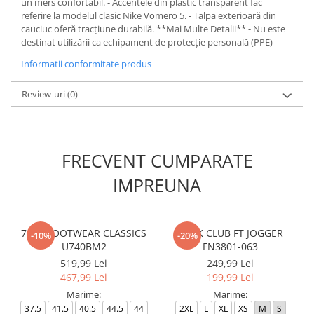
un mers confortabil. - Accentele din plastic transparent fac
referire la modelul clasic Nike Vomero 5. - Talpa exterioară din
cauciuc oferă tracțiune durabilă. **Mai Multe Detalii** - Nu este
destinat utilizării ca echipament de protecție personală (PPE)
Informatii conformitate produs
Review-uri
(0)
FRECVENT CUMPARATE
IMPREUNA
740 - FOOTWEAR CLASSICS
M NK CLUB FT JOGGER
-10%
-20%
U740BM2
FN3801-063
519,99 Lei
249,99 Lei
467,99 Lei
199,99 Lei
Marime:
Marime:
37.5
41.5
40.5
44.5
44
2XL
L
XL
XS
M
S