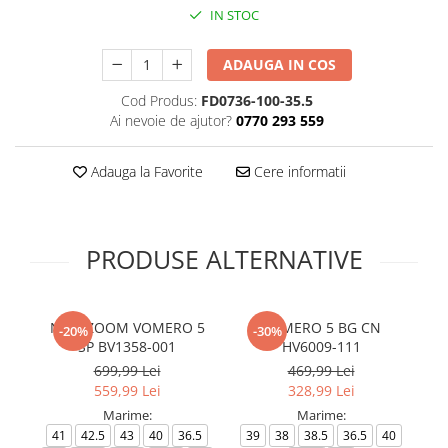
IN STOC
ADAUGA IN COS
Cod Produs:
FD0736-100-35.5
Ai nevoie de ajutor?
0770 293 559
Adauga la Favorite
Cere informatii
PRODUSE ALTERNATIVE
NIKE ZOOM VOMERO 5
VOMERO 5 BG CN
AI
-20%
-30%
SP BV1358-001
HV6009-111
699,99 Lei
469,99 Lei
559,99 Lei
328,99 Lei
Marime:
Marime:
41
42.5
43
40
36.5
39
38
38.5
36.5
40
38