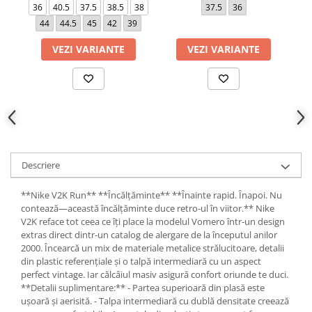
36
40.5
37.5
38.5
38
37.5
36
44
44.5
45
42
39
VEZI VARIANTE
VEZI VARIANTE
Descriere
**Nike V2K Run** **Încălțăminte** **Înainte rapid. Înapoi. Nu
contează—această încălțăminte duce retro-ul în viitor.** Nike
V2K reface tot ceea ce îți place la modelul Vomero într-un design
extras direct dintr-un catalog de alergare de la începutul anilor
2000. Încearcă un mix de materiale metalice strălucitoare, detalii
din plastic referențiale și o talpă intermediară cu un aspect
perfect vintage. Iar călcâiul masiv asigură confort oriunde te duci.
**Detalii suplimentare:** - Partea superioară din plasă este
ușoară și aerisită. - Talpa intermediară cu dublă densitate creează