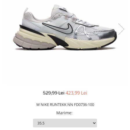
Slapi barbati
Mocasini
Sandale & Slapi copii
Pantofi sport femei
Slapi femei
529,99 Lei
423,99 Lei
W NIKE RUNTEKK NN FD0736-100
Marime
: