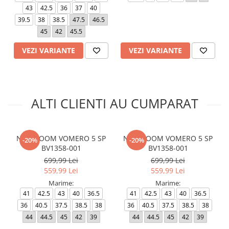
43
42.5
36
37
40
39.5
38
38.5
47.5
46.5
45
42
45.5
VEZI VARIANTE
VEZI VARIANTE
ALTI CLIENTI AU CUMPARAT
NIKE ZOOM VOMERO 5 SP
NIKE ZOOM VOMERO 5 SP
-20%
-20%
BV1358-001
BV1358-001
699,99 Lei
699,99 Lei
559,99 Lei
559,99 Lei
Marime:
Marime:
41
42.5
43
40
36.5
41
42.5
43
40
36.5
36
40.5
37.5
38.5
38
36
40.5
37.5
38.5
38
44
44.5
45
42
39
44
44.5
45
42
39