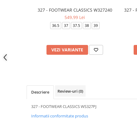
327 - FOOTWEAR CLASSICS W327240
327 -
549,99 Lei
36.5
37
37.5
38
39
VEZI VARIANTE
Review-uri
(0)
Descriere
327 - FOOTWEAR CLASSICS WS327PJ
Informatii conformitate produs