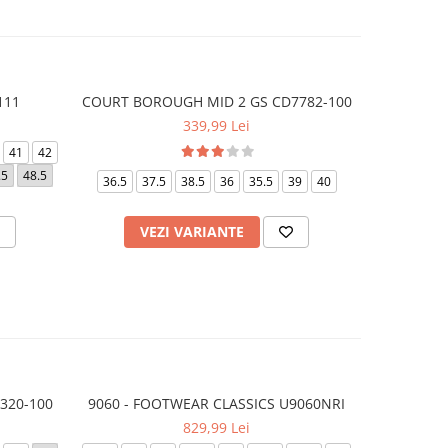
111
COURT BOROUGH MID 2 GS CD7782-100
NIKE COU
-10%
339,99 Lei
3
41
42
40.5
42.
.5
48.5
36.5
37.5
38.5
36
35.5
39
40
VEZI VARIANTE
V
0320-100
9060 - FOOTWEAR CLASSICS U9060NRI
9060 - F
829,99 Lei