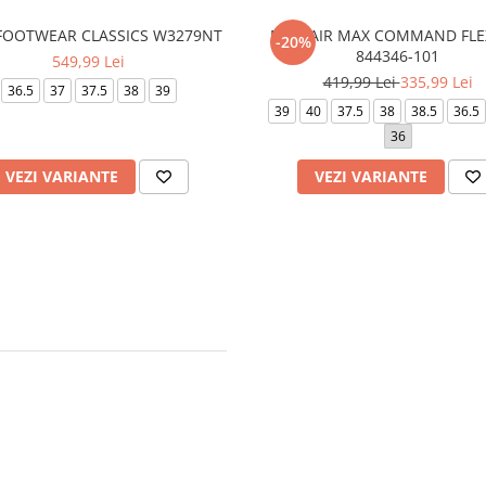
 FOOTWEAR CLASSICS W3279NT
NIKE AIR MAX COMMAND FLEX
-20%
844346-101
549,99 Lei
419,99 Lei
335,99 Lei
36.5
37
37.5
38
39
39
40
37.5
38
38.5
36.5
36
VEZI VARIANTE
VEZI VARIANTE