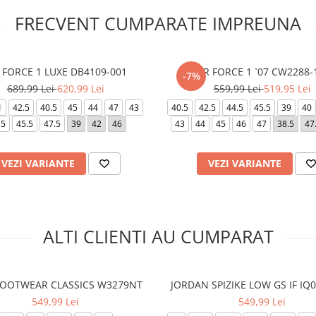
FRECVENT CUMPARATE IMPREUNA
 FORCE 1 LUXE DB4109-001
AIR FORCE 1 `07 CW2288-
-7%
689,99 Lei
620,99 Lei
559,99 Lei
519,95 Lei
1
42.5
40.5
45
44
47
43
40.5
42.5
44.5
45.5
39
40
.5
45.5
47.5
39
42
46
43
44
45
46
47
38.5
47
VEZI VARIANTE
VEZI VARIANTE
ALTI CLIENTI AU CUMPARAT
 FOOTWEAR CLASSICS W3279NT
JORDAN SPIZIKE LOW GS IF IQ
549,99 Lei
549,99 Lei