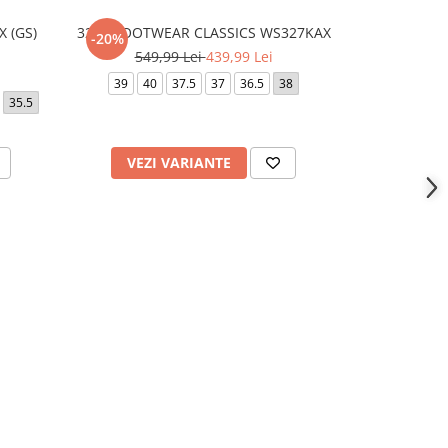
 (GS)
327 - FOOTWEAR CLASSICS WS327KAX
327 - 
-20%
GRADE
549,99 Lei
439,99 Lei
39
40
37.5
37
36.5
38
35.5
39
40
35.5
VEZI VARIANTE
VEZI