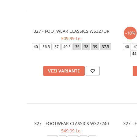
327 - FOOTWEAR CLASSICS WS327OR
AIR
-10%
509,99 Lei
40
36.5
37
40.5
36
38
39
37.5
40
4
44
VEZI VARIANTE
327 - FOOTWEAR CLASSICS W327240
327 -
549,99 Lei