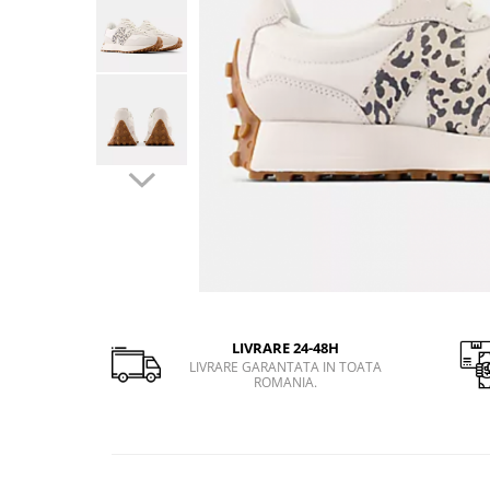
Slapi barbati
Mocasini
Sandale & Slapi copii
Pantofi sport femei
Slapi femei
LIVRARE 24-48H
LIVRARE GARANTATA IN TOATA
ROMANIA.