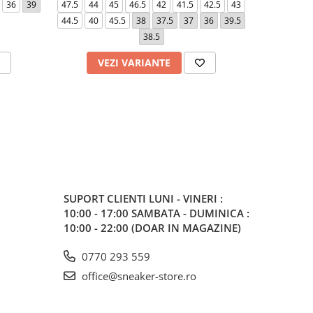
36
39
47.5
44
45
46.5
42
41.5
42.5
43
36
38
44.5
40
45.5
38
37.5
37
36
39.5
44.5
45.
38.5
VEZI VARIANTE
V
SUPORT CLIENTI
LUNI - VINERI :
10:00 - 17:00 SAMBATA - DUMINICA :
10:00 - 22:00 (DOAR IN MAGAZINE)
0770 293 559
office@sneaker-store.ro