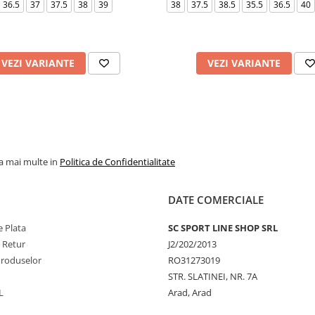
36.5
37
37.5
38
39
38
37.5
38.5
35.5
36.5
40
VEZI VARIANTE
VEZI VARIANTE
la mai multe in
Politica de Confidentialitate
DATE COMERCIALE
 Plata
SC SPORT LINE SHOP SRL
e Retur
J2/202/2013
Produselor
RO31273019
STR. SLATINEI, NR. 7A
L
Arad, Arad