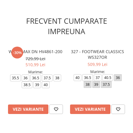
FRECVENT CUMPARATE
IMPREUNA
W AIR MAX DN HV4861-200
327 - FOOTWEAR CLASSICS
-30%
WS327OR
729,99 Lei
509,99 Lei
510,99 Lei
Marime:
Marime:
40
36.5
37
40.5
36
35.5
36
36.5
37.5
38
38
39
37.5
38.5
39
40
VEZI VARIANTE
VEZI VARIANTE