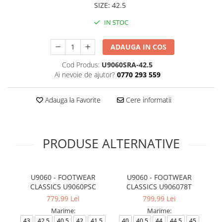
SIZE
:
42.5
IN STOC
ADAUGA IN COS
Cod Produs:
U9060SRA-42.5
Ai nevoie de ajutor?
0770 293 559
Adauga la Favorite
Cere informatii
PRODUSE ALTERNATIVE
U9060 - FOOTWEAR
U9060 - FOOTWEAR
CLASSICS U9060PSC
CLASSICS U906078T
779,99 Lei
799,99 Lei
Marime:
Marime:
43
42.5
40.5
42
41.5
40
40.5
44
44.5
45
3