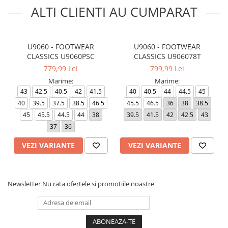
ALTI CLIENTI AU CUMPARAT
U9060 - FOOTWEAR
U9060 - FOOTWEAR
CLASSICS U9060PSC
CLASSICS U906078T
779,99 Lei
799,99 Lei
Marime:
Marime:
43
42.5
40.5
42
41.5
40
40.5
44
44.5
45
40
39.5
37.5
38.5
46.5
45.5
46.5
36
38
38.5
45
45.5
44.5
44
38
39.5
41.5
42
42.5
43
37
36
VEZI VARIANTE
VEZI VARIANTE
Newsletter
Nu rata ofertele si promotiile noastre