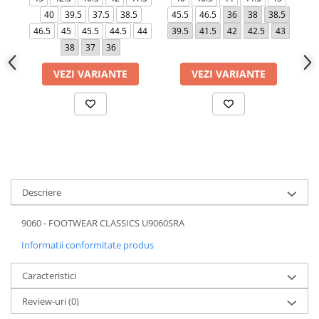
40
39.5
37.5
38.5
45.5
46.5
36
38
38.5
39
46.5
45
45.5
44.5
44
39.5
41.5
42
42.5
43
4
38
37
36
VEZI VARIANTE
VEZI VARIANTE
Descriere
9060 - FOOTWEAR CLASSICS U9060SRA
Informatii conformitate produs
Caracteristici
Review-uri
(0)