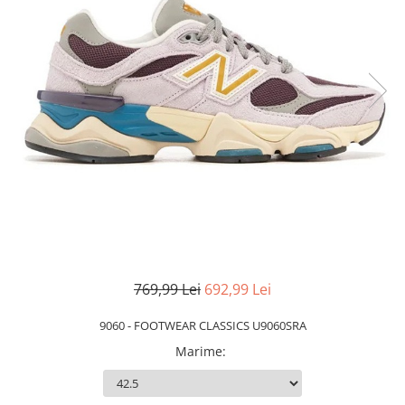
Slapi barbati
Mocasini
Sandale & Slapi copii
Pantofi sport femei
Slapi femei
769,99 Lei
692,99 Lei
9060 - FOOTWEAR CLASSICS U9060SRA
Marime
: