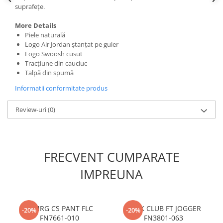
suprafețe.
More Details
Piele naturală
Logo Air Jordan ștanțat pe guler
Logo Swoosh cusut
Tracțiune din cauciuc
Talpă din spumă
Informatii conformitate produs
Review-uri
(0)
FRECVENT CUMPARATE
IMPREUNA
M NRG CS PANT FLC
M NK CLUB FT JOGGER
-20%
-20%
FN7661-010
FN3801-063