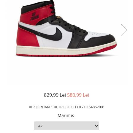
Slapi barbati
Mocasini
Sandale & Slapi copii
Pantofi sport femei
Slapi femei
829,99 Lei
580,99 Lei
AIR JORDAN 1 RETRO HIGH OG DZ5485-106
Marime
: