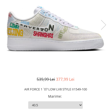
Slapi barbati
Mocasini
Sandale & Slapi copii
Pantofi sport femei
Slapi femei
539,99 Lei
377,99 Lei
AIR FORCE 1 `07 LOW LV8 STYLE II1549-100
Marime
: