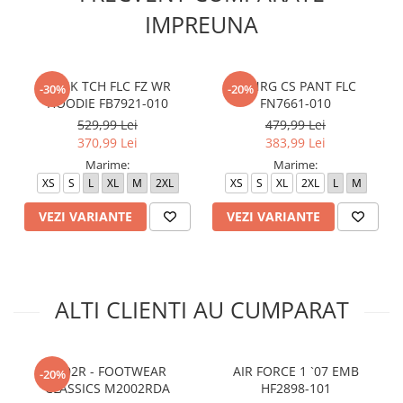
IMPREUNA
M NK TCH FLC FZ WR
M NRG CS PANT FLC
-30%
-20%
HOODIE FB7921-010
FN7661-010
529,99 Lei
479,99 Lei
370,99 Lei
383,99 Lei
Marime:
Marime:
XS
S
L
XL
M
2XL
XS
S
XL
2XL
L
M
VEZI VARIANTE
VEZI VARIANTE
ALTI CLIENTI AU CUMPARAT
2002R - FOOTWEAR
AIR FORCE 1 `07 EMB
-20%
CLASSICS M2002RDA
HF2898-101