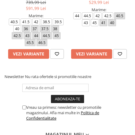
739,99 Lei
529,99 Lei
591,99 Lei
Marime:
Marime:
44
44.5
42
42.5
40.5
40.5
41.5
42
38.5
39.5
43
45
41
40
40
36
37
37.5
38
42.5
43
44
44.5
45
45.5
46.5
VEZI VARIANTE
VEZI VARIANTE
Newsletter
Nu rata ofertele si promotiile noastre
Vreau sa primesc newsletter cu promotiile
magazinului. Afla mai multe in
Politica de
Confidentialitate
MAGAZINUL MEU