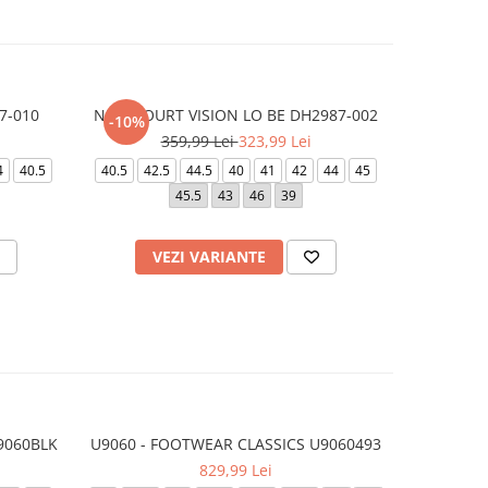
7-010
NIKE COURT VISION LO BE DH2987-002
AIR JORD
-10%
-20%
359,99 Lei
323,99 Lei
5
4
40.5
40.5
42.5
44.5
40
41
42
44
45
38
38.
45.5
43
46
39
VEZI VARIANTE
V
9060BLK
U9060 - FOOTWEAR CLASSICS U9060493
9060 - F
829,99 Lei