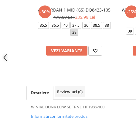
AIR JORDAN 1 MID (GS) DQ8423-105
W AIR 
-30%
-25
479,99 Lei
335,99 Lei
35.5
36.5
40
37.5
36
38.5
38
39
39
VEZI VARIANTE
Review-uri
(0)
Descriere
W NIKE DUNK LOW SE TRND HF1986-100
Informatii conformitate produs