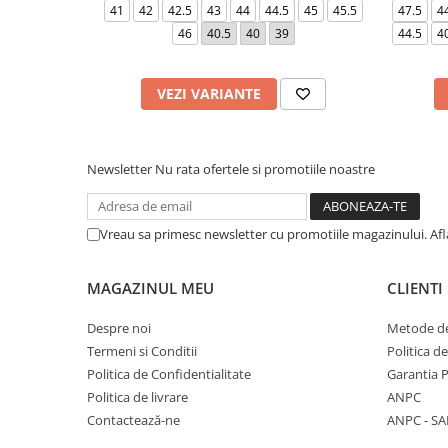
41
42
42.5
43
44
44.5
45
45.5
47.5
4
46
40.5
40
39
44.5
4
VEZI VARIANTE
Newsletter
Nu rata ofertele si promotiile noastre
Vreau sa primesc newsletter cu promotiile magazinului. Af
MAGAZINUL MEU
CLIENTI
Despre noi
Metode de
Termeni si Conditii
Politica d
Politica de Confidentialitate
Garantia 
Politica de livrare
ANPC
Contactează-ne
ANPC - SA