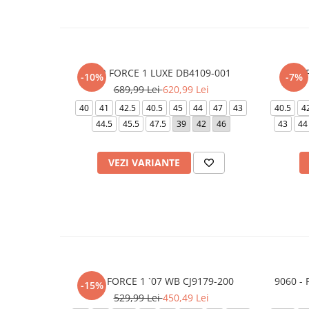
AIR FORCE 1 LUXE DB4109-001
AI
-10%
-7%
689,99 Lei
620,99 Lei
40
41
42.5
40.5
45
44
47
43
40.5
4
44.5
45.5
47.5
39
42
46
43
44
VEZI VARIANTE
AIR FORCE 1 `07 WB CJ9179-200
9060 -
-15%
529,99 Lei
450,49 Lei