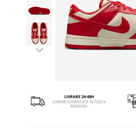
Slapi barbati
Mocasini
Sandale & Slapi copii
Pantofi sport femei
Slapi femei
LIVRARE 24-48H
LIVRARE GARANTATA IN TOATA
ROMANIA.