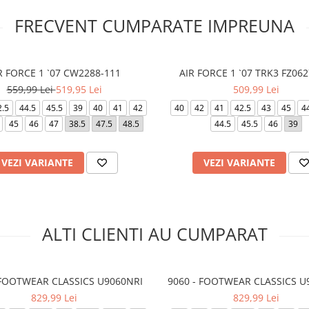
FRECVENT CUMPARATE IMPREUNA
R FORCE 1 `07 CW2288-111
AIR FORCE 1 `07 TRK3 FZ062
559,99 Lei
519,95 Lei
509,99 Lei
2.5
44.5
45.5
39
40
41
42
40
42
41
42.5
43
45
4
45
46
47
38.5
47.5
48.5
44.5
45.5
46
39
VEZI VARIANTE
VEZI VARIANTE
ALTI CLIENTI AU CUMPARAT
 FOOTWEAR CLASSICS U9060NRI
9060 - FOOTWEAR CLASSICS U
829,99 Lei
829,99 Lei