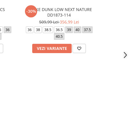
ICS
W NIKE DUNK LOW NEXT NATURE
W NIKE D
-30%
-25%
DD1873-114
529,
509,99 Lei
356,99 Lei
36.5
38.5
5
36
36
38
38.5
36.5
39
40
37.5
44
37.5
3
40.5
VEZI VARIANTE
VEZI