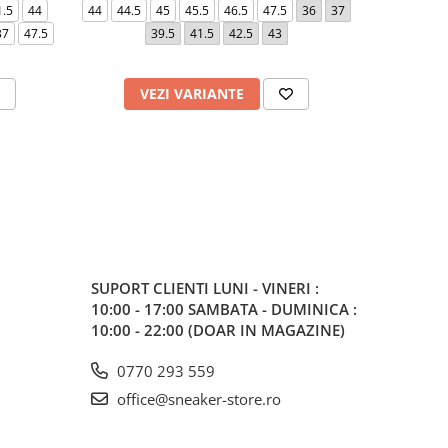
1.5
44
44
44.5
45
45.5
46.5
47.5
36
37
40
37
3
37
47.5
39.5
41.5
42.5
43
42
VEZI VARIANTE
V
SUPORT CLIENTI
LUNI - VINERI :
10:00 - 17:00 SAMBATA - DUMINICA :
10:00 - 22:00 (DOAR IN MAGAZINE)
0770 293 559
office@sneaker-store.ro