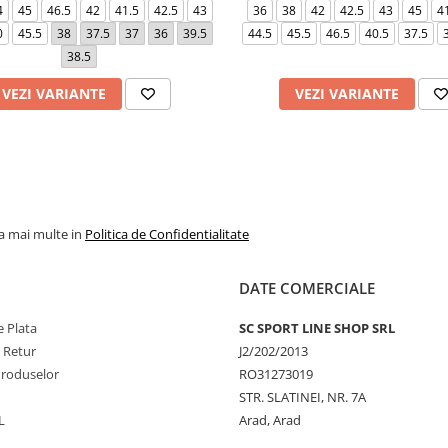
4
45
46.5
42
41.5
42.5
43
36
38
42
42.5
43
45
4
0
45.5
38
37.5
37
36
39.5
44.5
45.5
46.5
40.5
37.5
38.5
VEZI VARIANTE
VEZI VARIANTE
la mai multe in
Politica de Confidentialitate
DATE COMERCIALE
 Plata
SC SPORT LINE SHOP SRL
e Retur
J2/202/2013
Produselor
RO31273019
STR. SLATINEI, NR. 7A
L
Arad, Arad