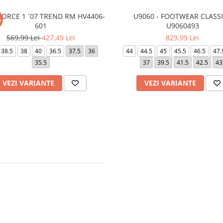
FORCE 1 `07 TREND RM HV4406-
U9060 - FOOTWEAR CLASS
%
601
U9060493
569,99 Lei
427,49 Lei
829,99 Lei
38.5
38
40
36.5
37.5
36
44
44.5
45
45.5
46.5
47.
35.5
37
39.5
41.5
42.5
43
VEZI VARIANTE
VEZI VARIANTE