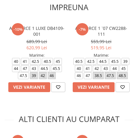
IMPREUNA
AIR FORCE 1 LUXE DB4109-
AIR FORCE 1 `07 CW2288-
-10%
-7%
001
111
689,99 Lei
559,99 Lei
620,99 Lei
519,95 Lei
Marime:
Marime:
40
41
42.5
40.5
45
40.5
42.5
44.5
45.5
39
44
47
43
44.5
45.5
40
41
42
43
44
45
47.5
39
42
46
46
47
38.5
47.5
48.5
VEZI VARIANTE
VEZI VARIANTE
ALTI CLIENTI AU CUMPARAT