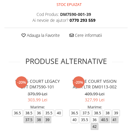
STOC EPUIZAT
Cod Produs:
DM7590-001-39
Ai nevoie de ajutor?
0770 293 559
Adauga la Favorite
Cere informatii
PRODUSE ALTERNATIVE
WMNS COURT LEGACY
W NIKE COURT VISION
N
-20%
-20%
LIFT DM7590-101
ALTA LTR DM0113-002
379,99 Lei
409,99 Lei
303,99 Lei
327,99 Lei
Marime:
Marime:
36.5
38.5
36
35.5
40
36.5
37.5
38.5
38
39
37
37.5
38
39
40
35.5
36
40.5
41
42