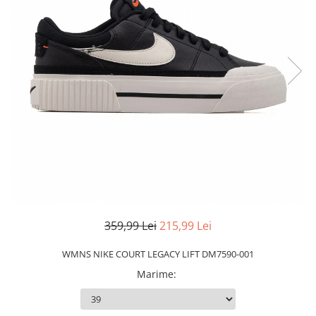
Slapi barbati
Mocasini
Sandale & Slapi copii
Pantofi sport femei
Slapi femei
359,99 Lei
215,99 Lei
WMNS NIKE COURT LEGACY LIFT DM7590-001
Marime
: