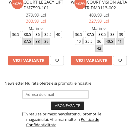
WMNS COURT LEGACY LIFT
W NIKE COURT VISION ALTA
-20%
-20%
DM7590-101
LTR DM0113-002
379,99 Lei
409,99 Lei
303,99 Lei
327,99 Lei
Marime:
Marime:
36.5
38.5
36
35.5
40
36.5
37.5
38.5
38
39
37.5
38
39
40
35.5
36
40.5
41
42
VEZI VARIANTE
VEZI VARIANTE
Newsletter
Nu rata ofertele si promotiile noastre
Vreau sa primesc newsletter cu promotiile
magazinului. Afla mai multe in
Politica de
Confidentialitate