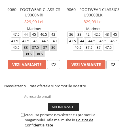
9060 - FOOTWEAR CLASSICS
9060 - FOOTWEAR CLASSICS
U9060NRI
U9060BLK
829,99 Lei
829,99 Lei
Marime:
Marime:
47.5
44
45
46.5
42
36
38
42
42.5
43
45
41.5
42.5
43
44.5
40
41.5
44
44.5
45.5
46.5
45.5
38
37.5
37
36
40.5
37.5
37
47.5
39.5
38.5
VEZI VARIANTE
VEZI VARIANTE
Newsletter
Nu rata ofertele si promotiile noastre
Vreau sa primesc newsletter cu promotiile
magazinului. Afla mai multe in
Politica de
Confidentialitate