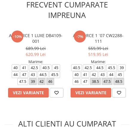
FRECVENT CUMPARATE
IMPREUNA
AIR FORCE 1 LUXE DB4109-
AIR FORCE 1 `07 CW2288-
-10%
-7%
001
111
689,99 Lei
559,99 Lei
620,99 Lei
519,95 Lei
Marime:
Marime:
40
41
42.5
40.5
45
40.5
42.5
44.5
45.5
39
44
47
43
44.5
45.5
40
41
42
43
44
45
47.5
39
42
46
46
47
38.5
47.5
48.5
VEZI VARIANTE
VEZI VARIANTE
ALTI CLIENTI AU CUMPARAT