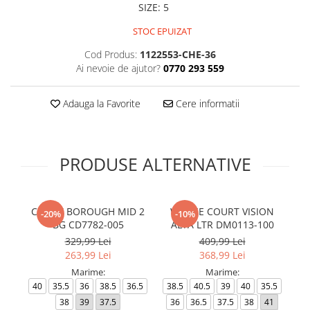
SIZE
:
5
STOC EPUIZAT
Cod Produs:
1122553-CHE-36
Ai nevoie de ajutor?
0770 293 559
Adauga la Favorite
Cere informatii
PRODUSE ALTERNATIVE
COURT BOROUGH MID 2
W NIKE COURT VISION
-20%
-10%
BG CD7782-005
ALTA LTR DM0113-100
329,99 Lei
409,99 Lei
263,99 Lei
368,99 Lei
Marime:
Marime:
40
35.5
36
38.5
36.5
38.5
40.5
39
40
35.5
35
38
39
37.5
36
36.5
37.5
38
41