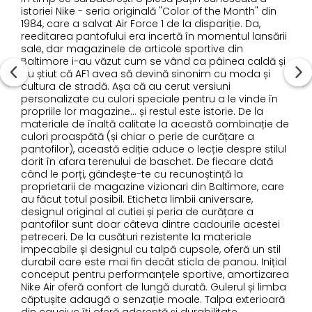
istoriei Nike - seria originală "Color of the Month" din
1984, care a salvat Air Force 1 de la dispariție. Da,
reeditarea pantofului era incertă în momentul lansării
sale, dar magazinele de articole sportive din
Baltimore i-au văzut cum se vând ca pâinea caldă și
au știut că AF1 avea să devină sinonim cu moda și
cultura de stradă. Așa că au cerut versiuni
personalizate cu culori speciale pentru a le vinde în
propriile lor magazine... și restul este istorie. De la
materiale de înaltă calitate la această combinație de
culori proaspătă (și chiar o perie de curățare a
pantofilor), această ediție aduce o lecție despre stilul
dorit în afara terenului de baschet. De fiecare dată
când le porți, gândește-te cu recunoștință la
proprietarii de magazine vizionari din Baltimore, care
au făcut totul posibil. Eticheta limbii aniversare,
designul original al cutiei și peria de curățare a
pantofilor sunt doar câteva dintre cadourile acestei
petreceri. De la cusături rezistente la materiale
impecabile și designul cu talpă cupsole, oferă un stil
durabil care este mai fin decât sticla de panou. Inițial
conceput pentru performanțele sportive, amortizarea
Nike Air oferă confort de lungă durată. Gulerul și limba
căptușite adaugă o senzație moale. Talpa exterioară
din cauciuc îți oferă aderență și durabilitate.