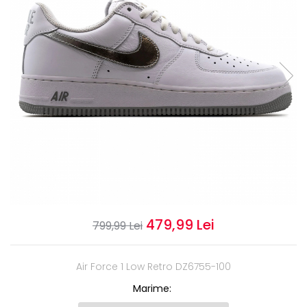
Slapi barbati
Mocasini
Sandale & Slapi copii
Pantofi sport femei
Slapi femei
479,99 Lei
799,99 Lei
Air Force 1 Low Retro DZ6755-100
Marime
: