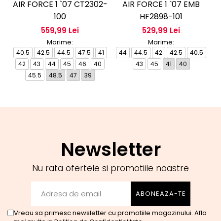
AIR FORCE 1 `07 CT2302-
AIR FORCE 1 `07 EMB
100
HF2898-101
559,99 Lei
529,99 Lei
Marime:
Marime:
40.5
42.5
44.5
47.5
41
44
44.5
42
42.5
40.5
3
42
43
44
45
46
40
43
45
41
40
45.5
48.5
47
39
Newsletter
Nu rata ofertele si promotiile noastre
Vreau sa primesc newsletter cu promotiile magazinului. Afla