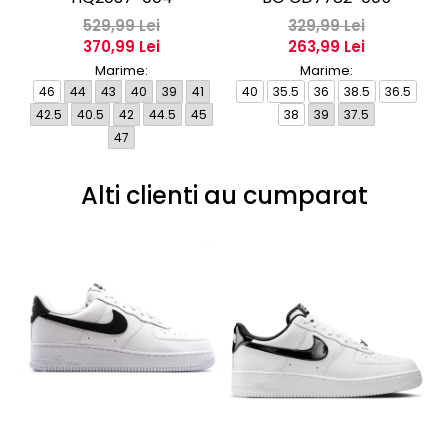
529,99 Lei
329,99 Lei
370,99 Lei
263,99 Lei
Marime:
Marime:
46
44
43
40
39
41
40
35.5
36
38.5
36.5
4
42.5
40.5
42
44.5
45
38
39
37.5
47
Alti clienti au cumparat