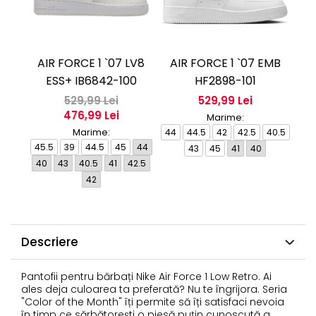
AIR FORCE 1 `07 LV8
AIR FORCE 1 `07 EMB
A
ESS+ IB6842-100
HF2898-101
529,99 Lei
529,99 Lei
476,99 Lei
Marime:
Marime:
44
44.5
42
42.5
40.5
45.5
39
44.5
45
44
3
43
45
41
40
40
43
40.5
41
42.5
42.
42
Descriere
Pantofii pentru bărbați Nike Air Force 1 Low Retro. Ai
ales deja culoarea ta preferată? Nu te îngrijora. Seria
"Color of the Month" îți permite să îți satisfaci nevoia
în timp ce sărbătorești o piesă puțin cunoscută a