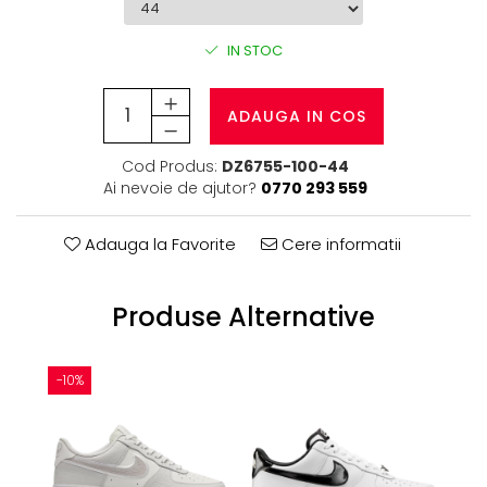
IN STOC
ADAUGA IN COS
Cod Produs:
DZ6755-100-44
Ai nevoie de ajutor?
0770 293 559
Adauga la Favorite
Cere informatii
Produse Alternative
-10%
-1