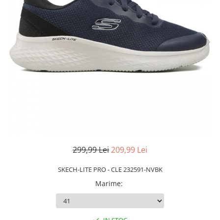
Slapi barbati
Mocasini
Sandale & Slapi copii
Pantofi sport femei
Slapi femei
299,99 Lei
209,99 Lei
SKECH-LITE PRO - CLE 232591-NVBK
Marime
: