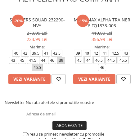
SKECHERS SQUAD 232290-
M AIR MAX ALPHA TRAINER
-20%
-15%
NVY
6 FQ1833-003
279,99 Lei
419,99 Lei
223,99 Lei
356,99 Lei
Marime:
Marime:
40
42
39.5
41
42.5
39
40
42
41
42.5
43
43
45
41.5
44
46
39
45
44
40.5
44.5
45.5
45.5
46
VEZI VARIANTE
VEZI VARIANTE
Newsletter
Nu rata ofertele si promotiile noastre
Vreau sa primesc newsletter cu promotiile