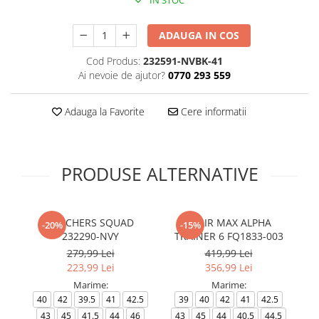
IN STOC
ADAUGA IN COS
Cod Produs:
232591-NVBK-41
Ai nevoie de ajutor?
0770 293 559
Adauga la Favorite
Cere informatii
PRODUSE ALTERNATIVE
SKECHERS SQUAD
M AIR MAX ALPHA
T
-20%
-15%
232290-NVY
TRAINER 6 FQ1833-003
279,99 Lei
419,99 Lei
223,99 Lei
356,99 Lei
Marime:
Marime:
3
40
42
39.5
41
42.5
39
40
42
41
42.5
43
45
41.5
44
46
43
45
44
40.5
44.5