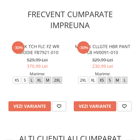
FRECVENT CUMPARATE
IMPREUNA
M NK TCH FLC FZ WR
M J BRK CLLGTE HBR PANT
-30%
-30%
HOODIE FB7921-010
LB HV0091-010
529,99 Lei
329,99 Lei
370,99 Lei
230,99 Lei
Marime:
Marime:
XS
S
L
XL
M
2XL
2XL
XL
XS
S
M
L
VEZI VARIANTE
VEZI VARIANTE
ALTI CLIENTI AU CUMPARAT