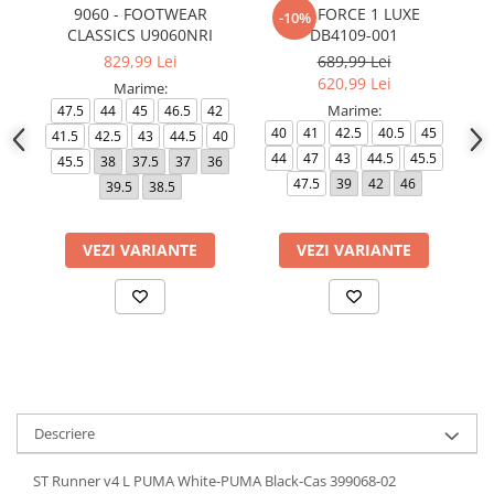
9060 - FOOTWEAR
AIR FORCE 1 LUXE
-10%
CLASSICS U9060NRI
DB4109-001
829,99 Lei
689,99 Lei
620,99 Lei
Marime:
Marime:
47.5
44
45
46.5
42
4
40
41
42.5
40.5
45
41.5
42.5
43
44.5
40
47
44
47
43
44.5
45.5
45.5
38
37.5
37
36
47.5
39
42
46
39.5
38.5
VEZI VARIANTE
VEZI VARIANTE
Descriere
ST Runner v4 L PUMA White-PUMA Black-Cas 399068-02