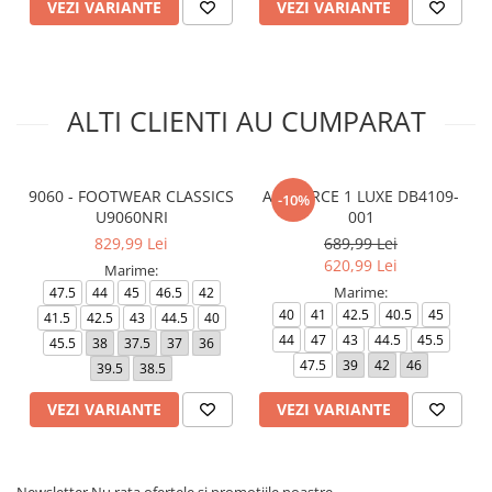
VEZI VARIANTE
VEZI VARIANTE
ALTI CLIENTI AU CUMPARAT
9060 - FOOTWEAR CLASSICS
AIR FORCE 1 LUXE DB4109-
-10%
U9060NRI
001
829,99 Lei
689,99 Lei
620,99 Lei
Marime:
Marime:
47.5
44
45
46.5
42
40
41
42.5
40.5
45
41.5
42.5
43
44.5
40
44
47
43
44.5
45.5
45.5
38
37.5
37
36
47.5
39
42
46
39.5
38.5
VEZI VARIANTE
VEZI VARIANTE