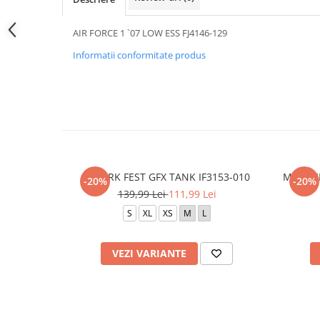
AIR FORCE 1 `07 LOW ESS FJ4146-129
Informatii conformitate produs
M J BRK FEST GFX TANK IF3153-010
M NK C
-20%
-20%
139,99 Lei
111,99 Lei
S
XL
XS
M
L
VEZI VARIANTE