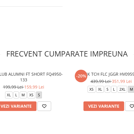
FRECVENT CUMPARATE IMPREUNA
LUB ALUMNI FT SHORT FQ4950-
M NK TCH FLC JGGR HV095
-20%
133
439,99 Lei
351,99 Lei
199,99 Lei
159,99 Lei
XS
XL
S
L
2XL
M
XL
L
M
XS
S
VEZI VARIANTE
VEZI VARIANTE