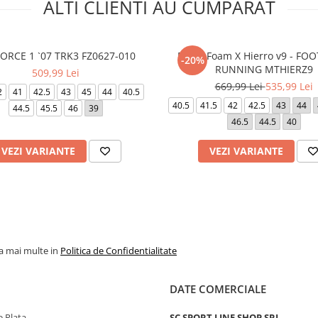
ALTI CLIENTI AU CUMPARAT
FORCE 1 `07 TRK3 FZ0627-010
Fresh Foam X Hierro v9 - F
-20%
RUNNING MTHIERZ9
509,99 Lei
669,99 Lei
535,99 Lei
2
41
42.5
43
45
44
40.5
40.5
41.5
42
42.5
43
44
44.5
45.5
46
39
46.5
44.5
40
VEZI VARIANTE
VEZI VARIANTE
la mai multe in
Politica de Confidentialitate
DATE COMERCIALE
 Plata
SC SPORT LINE SHOP SRL