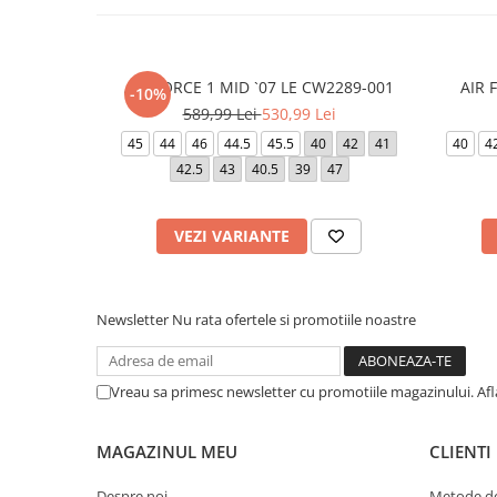
AIR FORCE 1 MID `07 LE CW2289-001
AIR 
-10%
589,99 Lei
530,99 Lei
45
44
46
44.5
45.5
40
42
41
40
4
42.5
43
40.5
39
47
VEZI VARIANTE
Newsletter
Nu rata ofertele si promotiile noastre
Vreau sa primesc newsletter cu promotiile magazinului. Af
MAGAZINUL MEU
CLIENTI
Despre noi
Metode de