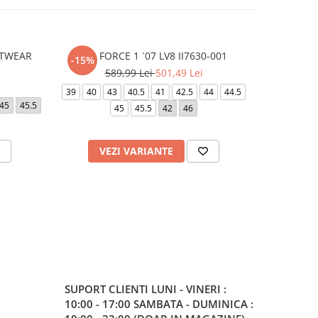
OOTWEAR
AIR FORCE 1 `07 LV8 II7630-001
AIR 
-15%
589,99 Lei
501,49 Lei
39
40
43
40.5
41
42.5
44
44.5
40.5
42.5
45
45.5
45
45.5
42
46
45
4
VEZI VARIANTE
V
SUPORT CLIENTI
LUNI - VINERI :
10:00 - 17:00 SAMBATA - DUMINICA :