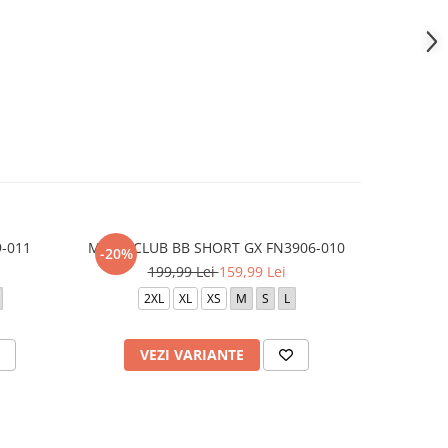
9-011
M N K CLUB BB SHORT GX FN3906-010
M NK CLU
-20%
-20%
199,99 Lei
159,99 Lei
2
2XL
XL
XS
M
S
L
X
VEZI VARIANTE
V