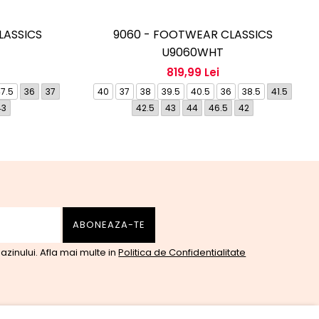
LASSICS
9060 - FOOTWEAR CLASSICS
U9060WHT
819,99 Lei
7.5
36
37
40
37
38
39.5
40.5
36
38.5
41.5
43
42.5
43
44
46.5
42
zinului. Afla mai multe in
Politica de Confidentialitate