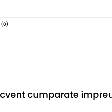
i
(0)
ecvent cumparate impre