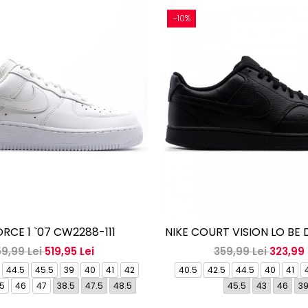
-10%
ORCE 1 `07 CW2288-111
NIKE COURT VISION LO BE
59,99 Lei
519,95 Lei
359,99 Lei
323,99 
44.5
45.5
39
40
41
42
40.5
42.5
44.5
40
41
5
46
47
38.5
47.5
48.5
45.5
43
46
3