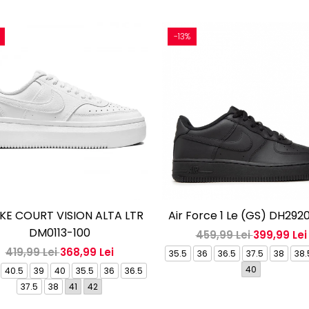
-13%
KE COURT VISION ALTA LTR
Air Force 1 Le (GS) DH292
DM0113-100
459,99 Lei
399,99 Lei
419,99 Lei
368,99 Lei
35.5
36
36.5
37.5
38
38.
40
40.5
39
40
35.5
36
36.5
37.5
38
41
42