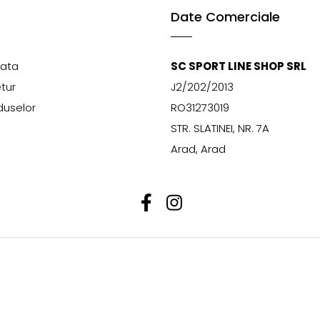
Date Comerciale
lata
SC SPORT LINE SHOP SRL
etur
J2/202/2013
duselor
RO31273019
STR. SLATINEI, NR. 7A
Arad, Arad