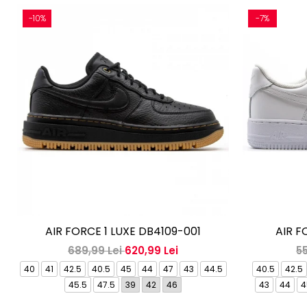
-10%
-7%
AIR FORCE 1 LUXE DB4109-001
AIR F
689,99 Lei
620,99 Lei
5
40
41
42.5
40.5
45
44
47
43
44.5
40.5
42.5
45.5
47.5
39
42
46
43
44
4