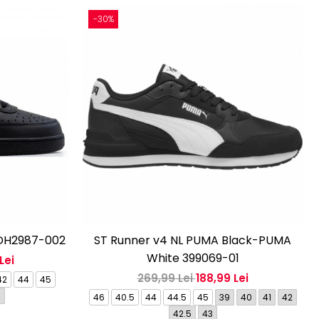
-30%
 DH2987-002
ST Runner v4 NL PUMA Black-PUMA
White 399069-01
Lei
269,99 Lei
188,99 Lei
42
44
45
9
46
40.5
44
44.5
45
39
40
41
42
42.5
43