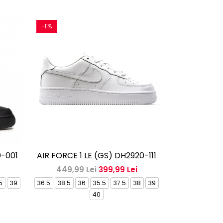
-11%
-15%
0-001
AIR FORCE 1 LE (GS) DH2920-111
AIR FORCE 1
449,99 Lei
399,99 Lei
529,99
5
39
36.5
38.5
36
35.5
37.5
38
39
41
42
42.5
40
45.5
4