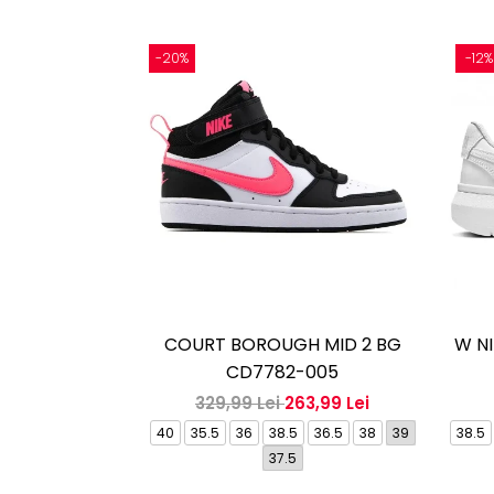
-20%
-12%
COURT BOROUGH MID 2 BG
W NI
CD7782-005
329,99 Lei
263,99 Lei
40
35.5
36
38.5
36.5
38
39
38.5
37.5