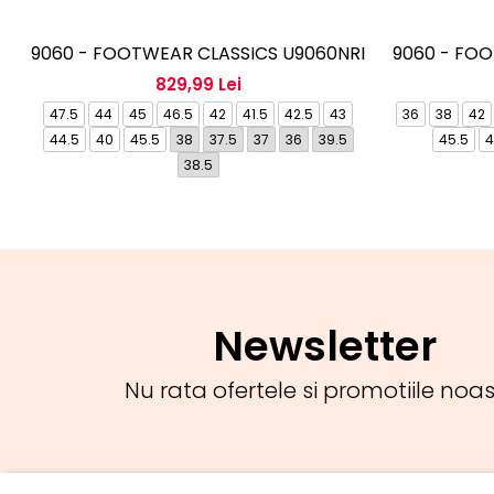
9060 - FOOTWEAR CLASSICS U9060NRI
9060 - FO
829,99 Lei
47.5
44
45
46.5
42
41.5
42.5
43
36
38
42
44.5
40
45.5
38
37.5
37
36
39.5
45.5
4
38.5
Newsletter
Nu rata ofertele si promotiile noas