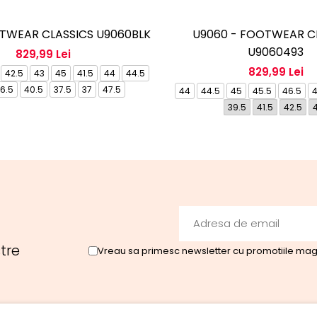
OTWEAR CLASSICS U9060BLK
U9060 - FOOTWEAR C
U9060493
829,99 Lei
829,99 Lei
42.5
43
45
41.5
44
44.5
6.5
40.5
37.5
37
47.5
44
44.5
45
45.5
46.5
4
39.5
41.5
42.5
tre
Vreau sa primesc newsletter cu promotiile maga