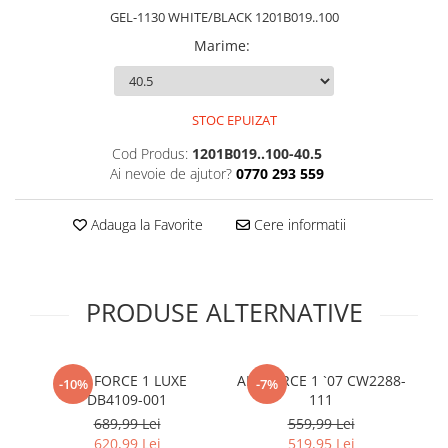
GEL-1130 WHITE/BLACK 1201B019..100
Marime
:
STOC EPUIZAT
Cod Produs:
1201B019..100-40.5
Ai nevoie de ajutor?
0770 293 559
Adauga la Favorite
Cere informatii
PRODUSE ALTERNATIVE
AIR FORCE 1 LUXE
AIR FORCE 1 `07 CW2288-
N
-10%
-7%
DB4109-001
111
689,99 Lei
559,99 Lei
620,99 Lei
519,95 Lei