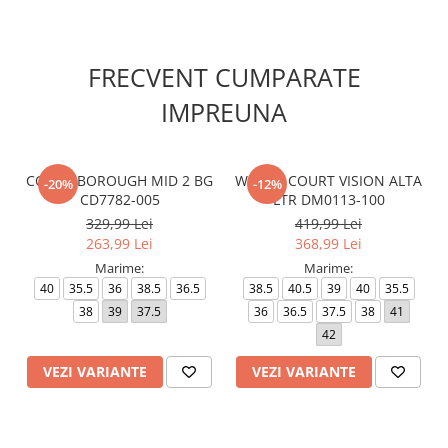
FRECVENT CUMPARATE
IMPREUNA
COURT BOROUGH MID 2 BG
W NIKE COURT VISION ALTA
-20%
-12%
CD7782-005
LTR DM0113-100
329,99 Lei
419,99 Lei
263,99 Lei
368,99 Lei
Marime:
Marime:
40
35.5
36
38.5
36.5
38.5
40.5
39
40
35.5
38
39
37.5
36
36.5
37.5
38
41
42
VEZI VARIANTE
VEZI VARIANTE