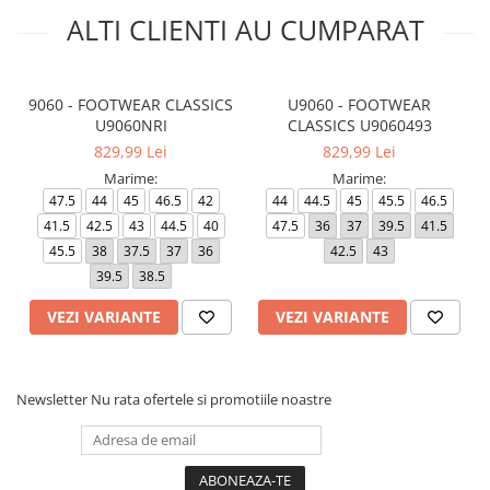
ALTI CLIENTI AU CUMPARAT
9060 - FOOTWEAR CLASSICS
U9060 - FOOTWEAR
U9060NRI
CLASSICS U9060493
829,99 Lei
829,99 Lei
Marime:
Marime:
47.5
44
45
46.5
42
44
44.5
45
45.5
46.5
41.5
42.5
43
44.5
40
47.5
36
37
39.5
41.5
45.5
38
37.5
37
36
42.5
43
39.5
38.5
VEZI VARIANTE
VEZI VARIANTE
Newsletter
Nu rata ofertele si promotiile noastre