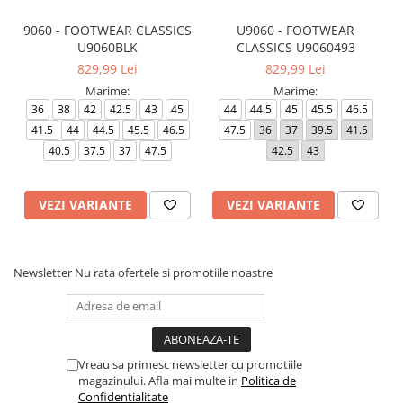
9060 - FOOTWEAR CLASSICS
U9060 - FOOTWEAR
U9060BLK
CLASSICS U9060493
829,99 Lei
829,99 Lei
Marime:
Marime:
36
38
42
42.5
43
45
44
44.5
45
45.5
46.5
41.5
44
44.5
45.5
46.5
47.5
36
37
39.5
41.5
40.5
37.5
37
47.5
42.5
43
VEZI VARIANTE
VEZI VARIANTE
Newsletter
Nu rata ofertele si promotiile noastre
Vreau sa primesc newsletter cu promotiile
magazinului. Afla mai multe in
Politica de
Confidentialitate