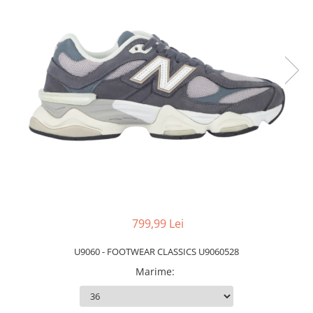
Slapi barbati
Mocasini
Sandale & Slapi copii
Pantofi sport femei
Slapi femei
799,99 Lei
U9060 - FOOTWEAR CLASSICS U9060528
Marime
: