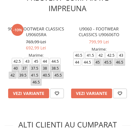
IMPREUNA
9060 - FOOTWEAR CLASSICS
U9060 - FOOTWEAR
-10%
U9060SRA
CLASSICS U90606TO
769,99 Lei
799,99 Lei
692,99 Lei
Marime:
Marime:
40.5
41.5
42
42.5
43
42.5
43
45
44
44.5
44
44.5
45
45.5
46.5
40
37
37.5
38
38.5
42
39.5
41.5
40.5
45.5
46.5
VEZI VARIANTE
VEZI VARIANTE
ALTI CLIENTI AU CUMPARAT